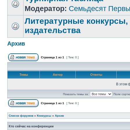
Модератор:
Семьдесят Перв
Литературные конкурсы,
издательства
Архив
Страница
1
из
1
[ Тем: 0 ]
Темы
Автор
Ответы
В этом 
Показать темы за:
Поле сорти
Страница
1
из
1
[ Тем: 0 ]
Список форумов
»
Конкурсы
»
Архив
Кто сейчас на конференции