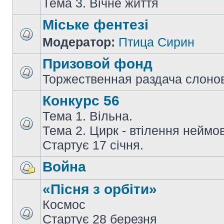
Тема 3. Вічне життя
Міське фентезі
Модератор:
Птица Сирин
Призовой фонд
Торжественная раздача слоно
Конкурс 56
Тема 1. Вільна.
Тема 2. Цирк - втілення неймов
Стартує 17 січня.
Война
«Пісня з орбіти»
Космос
Стартує 28 березня