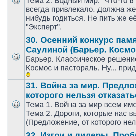
Тема 2. Водный мир. "Что-то в
всегдa привлекaло. Должнa же 
нибудь годиться. Не пить же е
"Эксперт".
30. Осенний конкурс пам
Саулиной (Барьер. Космо
Барьер. Классическое решение
Космос и пастораль. Ну... при
31. Война за мир. Предло
которого нельзя отказать
Тема 1. Война за мир всем и
Тема 2. Дороги, которые нас в
(Предложение, от которого нел
32. Изгои и лидеры. Про