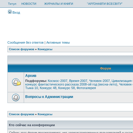
Титул
НОВОСТИ
ЖУРНАЛЫ И КНИГИ
"АРГОНАВТИ ВСЕСВІТУ"
Вход
Сообщения без ответов
|
Активные темы
Список форумов
»
Конкурсы
Форум
Архив
Подфорумы:
Космос-2007
,
Время-2007
,
Человек-2007
,
Цивилизация-
конкурс фантастического рассказа 2008-ой год (весна-лето)
,
Человек-
Тьма-10
,
Конкурс 48
,
Конкурс 58
,
Фотогалерея
Вопросы к Администрации
Список форумов
»
Конкурсы
Кто сейчас на конференции
Сейчас этот форум просматривают: нет зарегистрированных пользователей и гости: