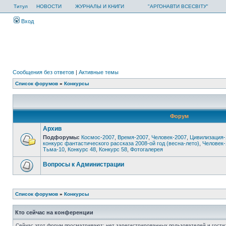
Титул
НОВОСТИ
ЖУРНАЛЫ И КНИГИ
"АРГОНАВТИ ВСЕСВІТУ"
Вход
Сообщения без ответов
|
Активные темы
Список форумов
»
Конкурсы
Форум
Архив
Подфорумы:
Космос-2007
,
Время-2007
,
Человек-2007
,
Цивилизация-
конкурс фантастического рассказа 2008-ой год (весна-лето)
,
Человек-
Тьма-10
,
Конкурс 48
,
Конкурс 58
,
Фотогалерея
Вопросы к Администрации
Список форумов
»
Конкурсы
Кто сейчас на конференции
Сейчас этот форум просматривают: нет зарегистрированных пользователей и гости: