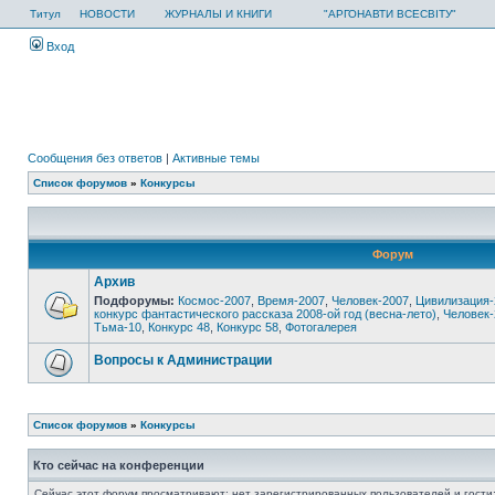
Титул
НОВОСТИ
ЖУРНАЛЫ И КНИГИ
"АРГОНАВТИ ВСЕСВІТУ"
Вход
Сообщения без ответов
|
Активные темы
Список форумов
»
Конкурсы
Форум
Архив
Подфорумы:
Космос-2007
,
Время-2007
,
Человек-2007
,
Цивилизация-
конкурс фантастического рассказа 2008-ой год (весна-лето)
,
Человек-
Тьма-10
,
Конкурс 48
,
Конкурс 58
,
Фотогалерея
Вопросы к Администрации
Список форумов
»
Конкурсы
Кто сейчас на конференции
Сейчас этот форум просматривают: нет зарегистрированных пользователей и гости: