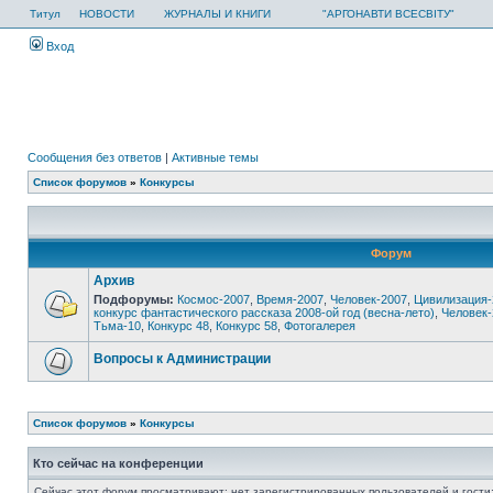
Титул
НОВОСТИ
ЖУРНАЛЫ И КНИГИ
"АРГОНАВТИ ВСЕСВІТУ"
Вход
Сообщения без ответов
|
Активные темы
Список форумов
»
Конкурсы
Форум
Архив
Подфорумы:
Космос-2007
,
Время-2007
,
Человек-2007
,
Цивилизация-
конкурс фантастического рассказа 2008-ой год (весна-лето)
,
Человек-
Тьма-10
,
Конкурс 48
,
Конкурс 58
,
Фотогалерея
Вопросы к Администрации
Список форумов
»
Конкурсы
Кто сейчас на конференции
Сейчас этот форум просматривают: нет зарегистрированных пользователей и гости: