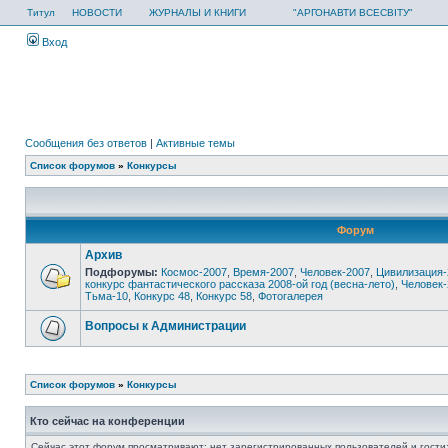
Титул
НОВОСТИ
ЖУРНАЛЫ И КНИГИ
"АРГОНАВТИ ВСЕСВІТУ"
Вход
Сообщения без ответов
|
Активные темы
Список форумов
»
Конкурсы
Форум
Архив
Подфорумы:
Космос-2007
,
Время-2007
,
Человек-2007
,
Цивилизация-
конкурс фантастического рассказа 2008-ой год (весна-лето)
,
Человек-
Тьма-10
,
Конкурс 48
,
Конкурс 58
,
Фотогалерея
Вопросы к Администрации
Список форумов
»
Конкурсы
Кто сейчас на конференции
Сейчас этот форум просматривают: нет зарегистрированных пользователей и гости: