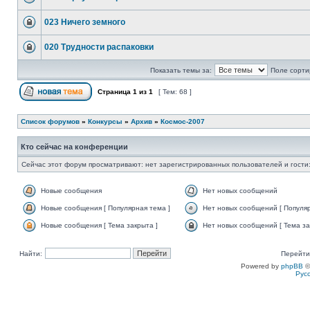
023 Ничего земного
020 Трудности распаковки
Показать темы за:
Поле сорти
Страница
1
из
1
[ Тем: 68 ]
Список форумов
»
Конкурсы
»
Архив
»
Космос-2007
Кто сейчас на конференции
Сейчас этот форум просматривают: нет зарегистрированных пользователей и гости:
Новые сообщения
Нет новых сообщений
Новые сообщения [ Популярная тема ]
Нет новых сообщений [ Популяр
Новые сообщения [ Тема закрыта ]
Нет новых сообщений [ Тема за
Найти:
Перейти
Powered by
phpBB
©
Рус