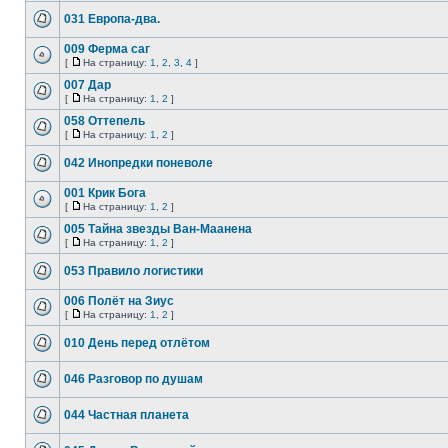
031 Европа-два.
009 Ферма саг
[
На страницу:
1
,
2
,
3
,
4
]
007 Дар
[
На страницу:
1
,
2
]
058 Оттепель
[
На страницу:
1
,
2
]
042 Инопредки поневоле
001 Крик Бога
[
На страницу:
1
,
2
]
005 Тайна звезды Ван-Маанена
[
На страницу:
1
,
2
]
053 Правило логистики
006 Полёт на Зиус
[
На страницу:
1
,
2
]
010 День перед отлётом
046 Разговор по душам
044 Частная планета