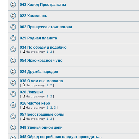
043 Холод Пространства
022 Хамелеон.
002 Принцесса стоит погони
029 Родная планета
034 По образу и подобию
[
На страницу:
1
,
2
]
054 Ярко-красное чудо
024 Дружба народов
038 О чем она молчала
[
На страницу:
1
,
2
]
028 Ловушка
[
На страницу:
1
,
2
]
016 Чистое небо
[
На страницу:
1
,
2
,
3
]
057 Бесстрашные орлы
[
На страницу:
1
,
2
]
049 Звенья одной цепи
048 Обряд погребения следует проводить…