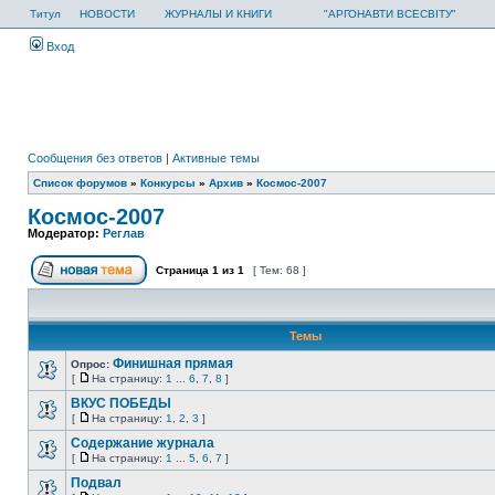
Титул
НОВОСТИ
ЖУРНАЛЫ И КНИГИ
"АРГОНАВТИ ВСЕСВІТУ"
Вход
Сообщения без ответов
|
Активные темы
Список форумов
»
Конкурсы
»
Архив
»
Космос-2007
Космос-2007
Модератор:
Реглав
Страница
1
из
1
[ Тем: 68 ]
Темы
Финишная прямая
Опрос:
[
На страницу:
1
...
6
,
7
,
8
]
ВКУС ПОБЕДЫ
[
На страницу:
1
,
2
,
3
]
Содержание журнала
[
На страницу:
1
...
5
,
6
,
7
]
Подвал