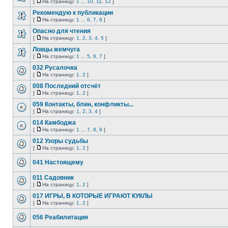
[
На страницу:
1
...
10
,
11
,
12
]
Рекомендую к публикации
[
На страницу:
1
...
6
,
7
,
8
]
Опасно для чтения
[
На страницу:
1
,
2
,
3
,
4
,
5
]
Ловцы жемчуга
[
На страницу:
1
...
5
,
6
,
7
]
032 Русалочка
[
На страницу:
1
,
2
]
008 Последний отсчёт
[
На страницу:
1
,
2
]
059 Контакты, блин, конфликты...
[
На страницу:
1
,
2
,
3
,
4
]
014 Камбоджа
[
На страницу:
1
...
7
,
8
,
9
]
012 Узоры судьбы
[
На страницу:
1
,
2
]
041 Настоящему
011 Садовник
[
На страницу:
1
,
2
]
017 ИГРЫ, В КОТОРЫЕ ИГРАЮТ КУКЛЫ
[
На страницу:
1
,
2
]
056 Реабилитация