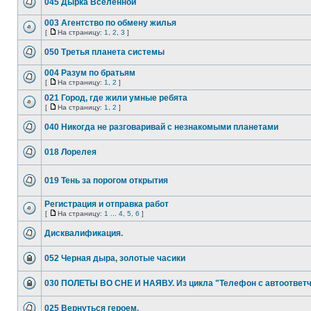
045 Дырка Вселенной
003 Агентство по обмену жилья
[
На страницу:
1
,
2
,
3
]
050 Третья планета системы
004 Разум по братьям
[
На страницу:
1
,
2
]
021 Город, где жили умные ребята
[
На страницу:
1
,
2
]
040 Никогда не разговаривай с незнакомыми планетами
018 Лорелея
019 Тень за порогом открытия
Регистрация и отправка работ
[
На страницу:
1
...
4
,
5
,
6
]
Дисквалификация.
052 Черная дыра, золотые часики
030 ПОЛЕТЫ ВО СНЕ И НАЯВУ. Из цикла "Телефон с автоответ
025 Вернуться героем.