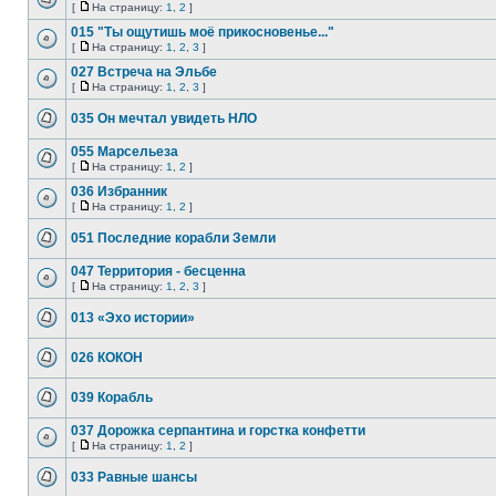
[
На страницу:
1
,
2
]
015 "Ты ощутишь моё прикосновенье..."
[
На страницу:
1
,
2
,
3
]
027 Встреча на Эльбе
[
На страницу:
1
,
2
,
3
]
035 Он мечтал увидеть НЛО
055 Марсельеза
[
На страницу:
1
,
2
]
036 Избранник
[
На страницу:
1
,
2
]
051 Последние корабли Земли
047 Территория - бесценна
[
На страницу:
1
,
2
,
3
]
013 «Эхо истории»
026 КОКОН
039 Корабль
037 Дорожка серпантина и горстка конфетти
[
На страницу:
1
,
2
]
033 Равные шансы