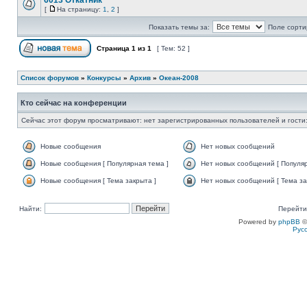
6013 Откатник
[
На страницу:
1
,
2
]
Показать темы за:
Поле сорти
Страница
1
из
1
[ Тем: 52 ]
Список форумов
»
Конкурсы
»
Архив
»
Океан-2008
Кто сейчас на конференции
Сейчас этот форум просматривают: нет зарегистрированных пользователей и гости:
Новые сообщения
Нет новых сообщений
Новые сообщения [ Популярная тема ]
Нет новых сообщений [ Популяр
Новые сообщения [ Тема закрыта ]
Нет новых сообщений [ Тема за
Найти:
Перейти
Powered by
phpBB
©
Рус