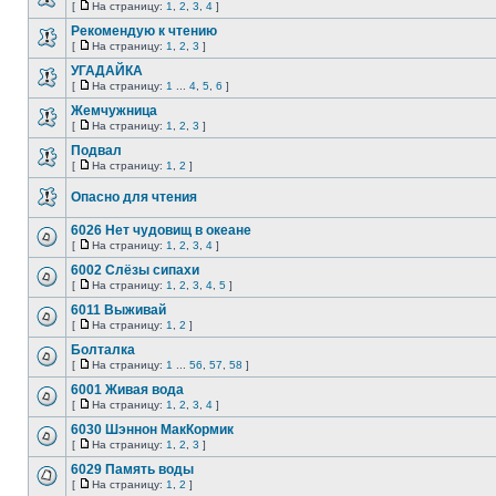
[
На страницу:
1
,
2
,
3
,
4
]
Рекомендую к чтению
[
На страницу:
1
,
2
,
3
]
УГАДАЙКА
[
На страницу:
1
...
4
,
5
,
6
]
Жемчужница
[
На страницу:
1
,
2
,
3
]
Подвал
[
На страницу:
1
,
2
]
Опасно для чтения
6026 Нет чудовищ в океане
[
На страницу:
1
,
2
,
3
,
4
]
6002 Слёзы сипахи
[
На страницу:
1
,
2
,
3
,
4
,
5
]
6011 Выживай
[
На страницу:
1
,
2
]
Болталка
[
На страницу:
1
...
56
,
57
,
58
]
6001 Живая вода
[
На страницу:
1
,
2
,
3
,
4
]
6030 Шэннон МакКормик
[
На страницу:
1
,
2
,
3
]
6029 Память воды
[
На страницу:
1
,
2
]