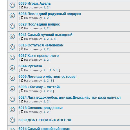
6035 Играй, Адель
[
На страницу:
1
,
2
]
6036 Последний радужный подарок
[
На страницу:
1
,
2
]
6028 Последний вопрос
[
На страницу:
1
,
2
]
6041 Самый лучший выходной
[
На страницу:
1
,
2
,
3
,
4
]
6016 Остаться человеком
[
На страницу:
1
,
2
]
6037 Как я провел лето
[
На страницу:
1
,
2
]
6044 Русалка
[
На страницу:
1
...
4
,
5
,
6
]
6005 Легенда о мёртвом острове
[
На страницу:
1
,
2
,
3
]
6008 «Хатигар – хаттай»
[
На страницу:
1
,
2
,
3
]
6024 Лига водохлёбов, или как Димка нас три раза напугал
[
На страницу:
1
,
2
]
6018 Океаном рождённые
[
На страницу:
1
,
2
]
6039 ДВА ПЕРНАТЫХ АНГЕЛА
6014 Самый спокойный океан