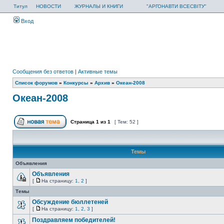
Титул
НОВОСТИ
ЖУРНАЛЫ И КНИГИ
"АРГОНАВТИ ВСЕСВІТУ"
Вход
Сообщения без ответов
|
Активные темы
Список форумов
»
Конкурсы
»
Архив
»
Океан-2008
Океан-2008
Страница
1
из
1
[ Тем: 52 ]
Темы
Объявления
Объявления
[
На страницу:
1
,
2
]
Темы
Обсуждение бюллетеней
[
На страницу:
1
,
2
,
3
]
Поздравляем победителей!