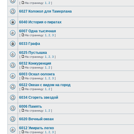
[
На страницу:
1
,
2
]
6027 Колокол для Тамерлана
6040 История о пиратах
6007 Одна тысячная
[
На страницу:
1
,
2
,
3
]
6033 Графа
6025 Пустышка
[
На страницу:
1
,
2
,
3
]
6032 Конкуренция
[
На страницу:
1
,
2
]
6003 Оскал оолонга
[
На страницу:
1
,
2
,
3
]
6022 Океан с видом на город
[
На страницу:
1
,
2
]
6034 Сгореть звездой
6006 Память
[
На страницу:
1
,
2
]
6020 Вечный океан
6012 Умирать легко
[
На страницу:
1
,
2
,
3
]