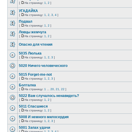
[
На страницу:
1
,
2
]
УГАДАЙКА
[
На страницу:
1
,
2
,
3
,
4
]
Подвал
[
На страницу:
1
,
2
]
Ловцы жемчуга
[
На страницу:
1
,
2
]
Опасно для чтения
5035 Люлька
[
На страницу:
1
,
2
,
3
]
5020 Ничего человеческого
5015 Forget-me-not
[
На страницу:
1
,
2
,
3
]
Болталка
[
На страницу:
1
...
20
,
21
,
22
]
5022 Вам случалось ненавидеть?
[
На страницу:
1
,
2
]
5011 Спасшиеся
[
На страницу:
1
,
2
]
5008 И немного милосердия
[
На страницу:
1
,
2
,
3
]
5001 Запах удачи
[
На страницу:
1
,
2
,
3
,
4
]