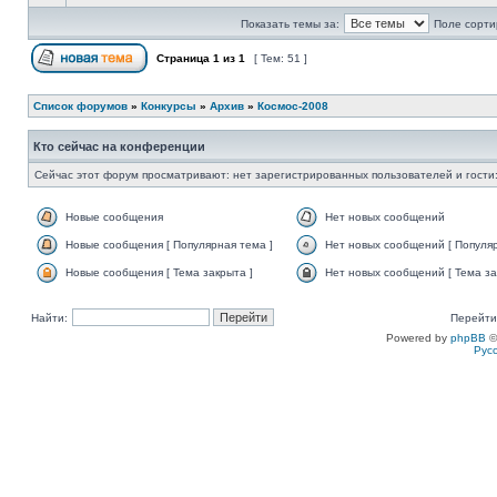
Показать темы за:
Поле сорти
Страница
1
из
1
[ Тем: 51 ]
Список форумов
»
Конкурсы
»
Архив
»
Космос-2008
Кто сейчас на конференции
Сейчас этот форум просматривают: нет зарегистрированных пользователей и гости:
Новые сообщения
Нет новых сообщений
Новые сообщения [ Популярная тема ]
Нет новых сообщений [ Популяр
Новые сообщения [ Тема закрыта ]
Нет новых сообщений [ Тема за
Найти:
Перейти
Powered by
phpBB
©
Рус