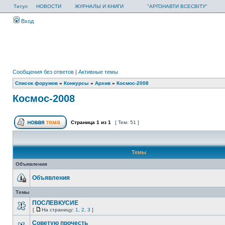
Титул
НОВОСТИ
ЖУРНАЛЫ И КНИГИ
"АРГОНАВТИ ВСЕСВІТУ"
Вход
Сообщения без ответов
|
Активные темы
Список форумов
»
Конкурсы
»
Архив
»
Космос-2008
Космос-2008
Страница
1
из
1
[ Тем: 51 ]
Темы
Объявления
Объявления
Темы
ПОСЛЕВКУСИЕ
[
На страницу:
1
,
2
,
3
]
Советую прочесть