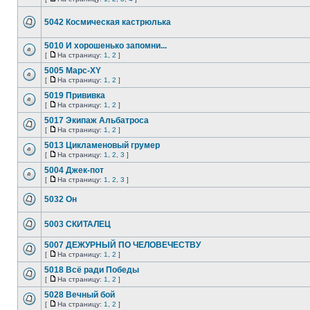
5042 Космическая кастрюлька
5010 И хорошенько запомни...
[
На страницу:
1
,
2
]
5005 Марс-XY
[
На страницу:
1
,
2
]
5019 Прививка
[
На страницу:
1
,
2
]
5017 Экипаж Альбатроса
[
На страницу:
1
,
2
]
5013 Цикламеновый грумер
[
На страницу:
1
,
2
,
3
]
5004 Джек-пот
[
На страницу:
1
,
2
,
3
]
5032 Он
5003 СКИТАЛЕЦ
5007 ДЕЖУРНЫЙ ПО ЧЕЛОВЕЧЕСТВУ
[
На страницу:
1
,
2
]
5018 Всё ради Победы
[
На страницу:
1
,
2
]
5028 Вечный бой
[
На страницу:
1
,
2
]