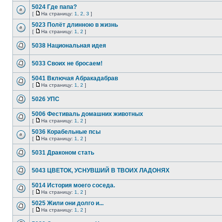
5024 Где папа?
[
На страницу:
1
,
2
,
3
]
5023 Полёт длинною в жизнь
[
На страницу:
1
,
2
]
5038 Национальная идея
5033 Своих не бросаем!
5041 Включая Абракадабрав
[
На страницу:
1
,
2
]
5026 УПС
5006 Фестиваль домашних животных
[
На страницу:
1
,
2
]
5036 Корабельные псы
[
На страницу:
1
,
2
]
5031 Драконом стать
5043 ЦВЕТОК, УСНУВШИЙ В ТВОИХ ЛАДОНЯХ
5014 История моего соседа.
[
На страницу:
1
,
2
]
5025 Жили они долго и...
[
На страницу:
1
,
2
]