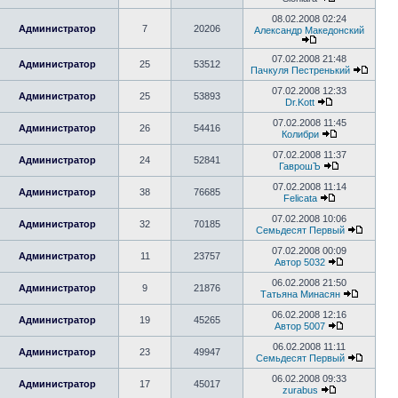
08.02.2008 02:24
Администратор
7
20206
Александр Македонский
07.02.2008 21:48
Администратор
25
53512
Пачкуля Пестренький
07.02.2008 12:33
Администратор
25
53893
Dr.Kott
07.02.2008 11:45
Администратор
26
54416
Колибри
07.02.2008 11:37
Администратор
24
52841
ГаврошЪ
07.02.2008 11:14
Администратор
38
76685
Felicata
07.02.2008 10:06
Администратор
32
70185
Семьдесят Первый
07.02.2008 00:09
Администратор
11
23757
Автор 5032
06.02.2008 21:50
Администратор
9
21876
Татьяна Минасян
06.02.2008 12:16
Администратор
19
45265
Автор 5007
06.02.2008 11:11
Администратор
23
49947
Семьдесят Первый
06.02.2008 09:33
Администратор
17
45017
zurabus