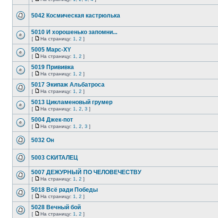
5042 Космическая кастрюлька
5010 И хорошенько запомни...
[
На страницу:
1
,
2
]
5005 Марс-XY
[
На страницу:
1
,
2
]
5019 Прививка
[
На страницу:
1
,
2
]
5017 Экипаж Альбатроса
[
На страницу:
1
,
2
]
5013 Цикламеновый грумер
[
На страницу:
1
,
2
,
3
]
5004 Джек-пот
[
На страницу:
1
,
2
,
3
]
5032 Он
5003 СКИТАЛЕЦ
5007 ДЕЖУРНЫЙ ПО ЧЕЛОВЕЧЕСТВУ
[
На страницу:
1
,
2
]
5018 Всё ради Победы
[
На страницу:
1
,
2
]
5028 Вечный бой
[
На страницу:
1
,
2
]