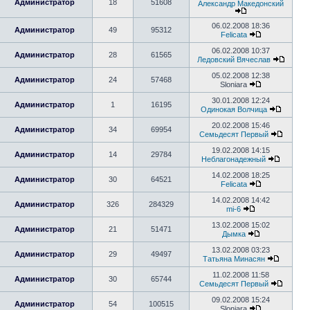
Администратор
18
51608
Александр Македонский
06.02.2008 18:36
Администратор
49
95312
Felicata
06.02.2008 10:37
Администратор
28
61565
Ледовский Вячеслав
05.02.2008 12:38
Администратор
24
57468
Sloniara
30.01.2008 12:24
Администратор
1
16195
Одинокая Волчица
20.02.2008 15:46
Администратор
34
69954
Семьдесят Первый
19.02.2008 14:15
Администратор
14
29784
Неблагонадежный
14.02.2008 18:25
Администратор
30
64521
Felicata
14.02.2008 14:42
Администратор
326
284329
mi-6
13.02.2008 15:02
Администратор
21
51471
Дымка
13.02.2008 03:23
Администратор
29
49497
Татьяна Минасян
11.02.2008 11:58
Администратор
30
65744
Семьдесят Первый
09.02.2008 15:24
Администратор
54
100515
Sloniara