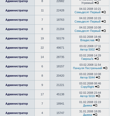
Администратор
8
22682
Угрюмый
04.02.2008 10:21
Администратор
11
22428
Семьдесят Первый
04.02.2008 10:15
Администратор
7
18763
Семьдесят Первый
04.02.2008 10:08
Администратор
8
21204
Семьдесят Первый
03.02.2008 18:46
Администратор
19
50179
Владислав
03.02.2008 17:11
Администратор
22
49671
Автор 5002
03.02.2008 14:29
Администратор
14
28735
ГаврошЪ
03.02.2008 11:54
Администратор
6
18157
Пачкуля Пестренький
03.02.2008 10:08
Администратор
8
20420
Автор 5044
03.02.2008 08:46
Администратор
9
21221
CopyRight
02.02.2008 23:44
Администратор
17
45138
Автор 5016
01.02.2008 15:19
Администратор
7
18941
Дымка
31.01.2008 18:05
Администратор
4
15747
Дымка