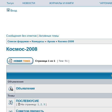
Титул
НОВОСТИ
ЖУРНАЛЫ И КНИГИ
"АРГОНАВ
Вход
Сообщения без ответов
|
Активные темы
Список форумов
»
Конкурсы
»
Архив
»
Космос-2008
Космос-2008
Страница
1
из
1
[ Тем: 51 ]
Объявления
Объявления
Темы
ПОСЛЕВКУСИЕ
[
На страницу:
1
,
2
,
3
]
Советую прочесть