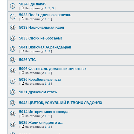
5024 Где папа?
[
На страницу:
1
,
2
,
3
]
5023 Полёт длинною в жизнь
[
На страницу:
1
,
2
]
5038 Национальная идея
5033 Своих не бросаем!
5041 Включая Абракадабрав
[
На страницу:
1
,
2
]
5026 УПС
5006 Фестиваль домашних животных
[
На страницу:
1
,
2
]
5036 Корабельные псы
[
На страницу:
1
,
2
]
5031 Драконом стать
5043 ЦВЕТОК, УСНУВШИЙ В ТВОИХ ЛАДОНЯХ
5014 История моего соседа.
[
На страницу:
1
,
2
]
5025 Жили они долго и...
[
На страницу:
1
,
2
]