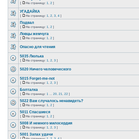
[
На страницу:
1
,
2
]
УГАДАЙКА
[
На страницу:
1
,
2
,
3
,
4
]
Подвал
[
На страницу:
1
,
2
]
Ловцы жемчуга
[
На страницу:
1
,
2
]
Опасно для чтения
5035 Люлька
[
На страницу:
1
,
2
,
3
]
5020 Ничего человеческого
5015 Forget-me-not
[
На страницу:
1
,
2
,
3
]
Болталка
[
На страницу:
1
...
20
,
21
,
22
]
5022 Вам случалось ненавидеть?
[
На страницу:
1
,
2
]
5011 Спасшиеся
[
На страницу:
1
,
2
]
5008 И немного милосердия
[
На страницу:
1
,
2
,
3
]
5001 Запах удачи
[
На страницу:
1
,
2
,
3
,
4
]