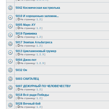
5042 Космическая кастрюлька
5010 И хорошенько запомни...
[
На страницу:
1
,
2
]
5005 Марс-XY
[
На страницу:
1
,
2
]
5019 Прививка
[
На страницу:
1
,
2
]
5017 Экипаж Альбатроса
[
На страницу:
1
,
2
]
5013 Цикламеновый грумер
[
На страницу:
1
,
2
,
3
]
5004 Джек-пот
[
На страницу:
1
,
2
,
3
]
5032 Он
5003 СКИТАЛЕЦ
5007 ДЕЖУРНЫЙ ПО ЧЕЛОВЕЧЕСТВУ
[
На страницу:
1
,
2
]
5018 Всё ради Победы
[
На страницу:
1
,
2
]
5028 Вечный бой
[
На страницу:
1
,
2
]