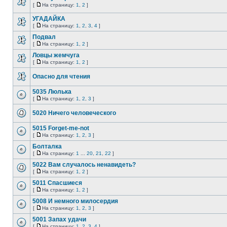
[
На страницу:
1
,
2
]
УГАДАЙКА
[
На страницу:
1
,
2
,
3
,
4
]
Подвал
[
На страницу:
1
,
2
]
Ловцы жемчуга
[
На страницу:
1
,
2
]
Опасно для чтения
5035 Люлька
[
На страницу:
1
,
2
,
3
]
5020 Ничего человеческого
5015 Forget-me-not
[
На страницу:
1
,
2
,
3
]
Болталка
[
На страницу:
1
...
20
,
21
,
22
]
5022 Вам случалось ненавидеть?
[
На страницу:
1
,
2
]
5011 Спасшиеся
[
На страницу:
1
,
2
]
5008 И немного милосердия
[
На страницу:
1
,
2
,
3
]
5001 Запах удачи
[
На страницу:
1
,
2
,
3
,
4
]