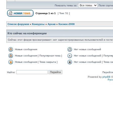
Показать темы за:
Поле сорти
Страница
1
из
1
[ Тем: 51 ]
Список форумов
»
Конкурсы
»
Архив
»
Космос-2008
Кто сейчас на конференции
Сейчас этот форум просматривают: нет зарегистрированных пользователей и гости:
Новые сообщения
Нет новых сообщений
Новые сообщения [ Популярная тема ]
Нет новых сообщений [ Популяр
Новые сообщения [ Тема закрыта ]
Нет новых сообщений [ Тема за
Найти:
Перейти
Powered by
phpBB
©
Рус