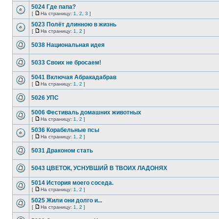
5024 Где папа?
[
На страницу:
1
,
2
,
3
]
5023 Полёт длинною в жизнь
[
На страницу:
1
,
2
]
5038 Национальная идея
5033 Своих не бросаем!
5041 Включая Абракадабрав
[
На страницу:
1
,
2
]
5026 УПС
5006 Фестиваль домашних животных
[
На страницу:
1
,
2
]
5036 Корабельные псы
[
На страницу:
1
,
2
]
5031 Драконом стать
5043 ЦВЕТОК, УСНУВШИЙ В ТВОИХ ЛАДОНЯХ
5014 История моего соседа.
[
На страницу:
1
,
2
]
5025 Жили они долго и...
[
На страницу:
1
,
2
]