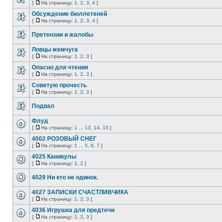
[
На страницу:
1
,
2
,
3
,
4
]
Обсуждение бюллетеней
[
На страницу:
1
,
2
,
3
,
4
]
Претензии и жалобы
Ловцы жемчуга
[
На страницу:
1
,
2
,
3
]
Опасно для чтения
[
На страницу:
1
,
2
,
3
]
Советую прочесть
[
На страницу:
1
,
2
,
3
]
Подвал
Флуд
[
На страницу:
1
...
13
,
14
,
15
]
4002 РОЗОВЫЙ СНЕГ
[
На страницу:
1
...
5
,
6
,
7
]
4025 Каникулы
[
На страницу:
1
,
2
]
4029 Ни кто не одинок.
4027 ЗАПИСКИ СЧАСТЛИВЧИКА
[
На страницу:
1
,
2
,
3
]
4036 Игрушка для предтечи
[
На страницу:
1
,
2
,
3
]