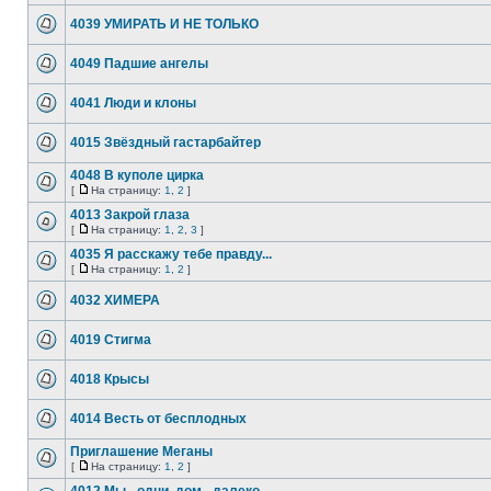
4039 УМИРАТЬ И НЕ ТОЛЬКО
4049 Падшие ангелы
4041 Люди и клоны
4015 Звёздный гастарбайтер
4048 В куполе цирка
[
На страницу:
1
,
2
]
4013 Закрой глаза
[
На страницу:
1
,
2
,
3
]
4035 Я расскажу тебе правду...
[
На страницу:
1
,
2
]
4032 ХИМЕРА
4019 Стигма
4018 Крысы
4014 Весть от бесплодных
Приглашение Меганы
[
На страницу:
1
,
2
]