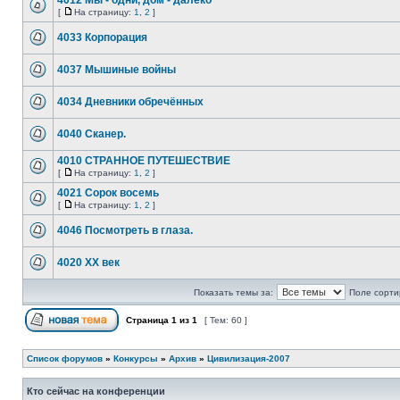
4012 Мы - одни, дом - далеко
[
На страницу:
1
,
2
]
4033 Корпорация
4037 Мышиные войны
4034 Дневники обречённых
4040 Сканер.
4010 СТРАННОЕ ПУТЕШЕСТВИЕ
[
На страницу:
1
,
2
]
4021 Сорок восемь
[
На страницу:
1
,
2
]
4046 Посмотреть в глаза.
4020 ХХ век
Показать темы за:
Поле сорти
Страница
1
из
1
[ Тем: 60 ]
Список форумов
»
Конкурсы
»
Архив
»
Цивилизация-2007
Кто сейчас на конференции