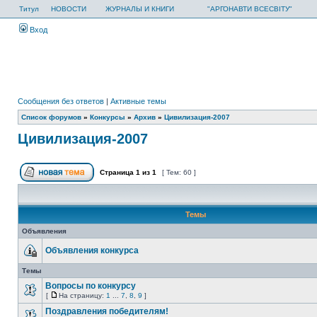
Титул
НОВОСТИ
ЖУРНАЛЫ И КНИГИ
"АРГОНАВТИ ВСЕСВІТУ"
Вход
Сообщения без ответов
|
Активные темы
Список форумов
»
Конкурсы
»
Архив
»
Цивилизация-2007
Цивилизация-2007
Страница
1
из
1
[ Тем: 60 ]
Темы
Объявления
Объявления конкурса
Темы
Вопросы по конкурсу
[
На страницу:
1
...
7
,
8
,
9
]
Поздравления победителям!