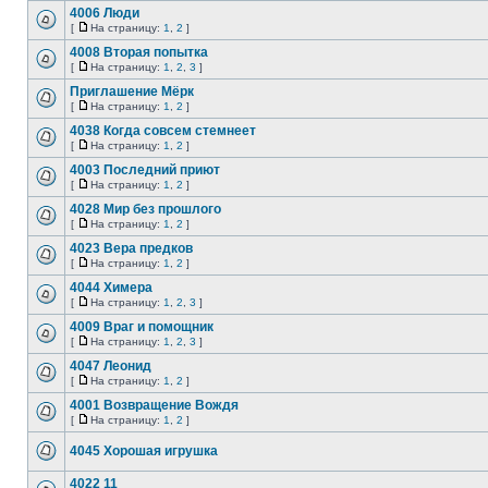
4006 Люди
[
На страницу:
1
,
2
]
4008 Вторая попытка
[
На страницу:
1
,
2
,
3
]
Приглашение Мёрк
[
На страницу:
1
,
2
]
4038 Когда совсем стемнеет
[
На страницу:
1
,
2
]
4003 Последний приют
[
На страницу:
1
,
2
]
4028 Мир без прошлого
[
На страницу:
1
,
2
]
4023 Вера предков
[
На страницу:
1
,
2
]
4044 Химера
[
На страницу:
1
,
2
,
3
]
4009 Враг и помощник
[
На страницу:
1
,
2
,
3
]
4047 Леонид
[
На страницу:
1
,
2
]
4001 Возвращение Вождя
[
На страницу:
1
,
2
]
4045 Хорошая игрушка
4022 11