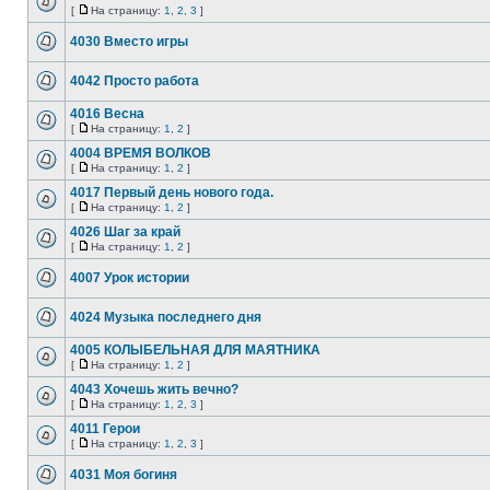
[
На страницу:
1
,
2
,
3
]
4030 Вместо игры
4042 Просто работа
4016 Весна
[
На страницу:
1
,
2
]
4004 ВРЕМЯ ВОЛКОВ
[
На страницу:
1
,
2
]
4017 Первый день нового года.
[
На страницу:
1
,
2
]
4026 Шаг за край
[
На страницу:
1
,
2
]
4007 Урок истории
4024 Музыка последнего дня
4005 КОЛЫБЕЛЬНАЯ ДЛЯ МАЯТНИКА
[
На страницу:
1
,
2
]
4043 Хочешь жить вечно?
[
На страницу:
1
,
2
,
3
]
4011 Герои
[
На страницу:
1
,
2
,
3
]
4031 Моя богиня