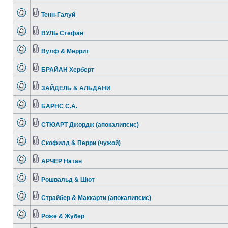
Тенн-Галуй
ВУЛЬ Стефан
Вулф & Меррит
БРАЙАН Херберт
ЗАЙДЕЛЬ & АЛЬДАНИ
БАРНС С.А.
СТЮАРТ Джордж (апокалипсис)
Скофилд & Перри (чужой)
АРЧЕР Натан
Рошвальд & Шют
Страйбер & Маккарти (апокалипсис)
Роже & Жубер