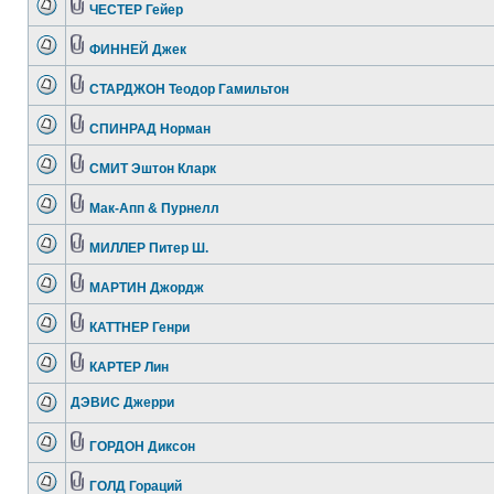
ЧЕСТЕР Гейер
ФИННЕЙ Джек
СТАРДЖОН Теодор Гамильтон
СПИНРАД Норман
СМИТ Эштон Кларк
Мак-Апп & Пурнелл
МИЛЛЕР Питер Ш.
МАРТИН Джордж
КАТТНЕР Генри
КАРТЕР Лин
ДЭВИС Джерри
ГОРДОН Диксон
ГОЛД Гораций