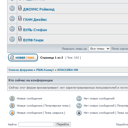
ДЖОУНС Рэймонд
ГАНН Джеймс
ВУЛЬ Стефан
ВУЛФ Генри
Показать темы за:
Поле сорти
Страница
1
из
2
[ Тем: 102 ]
Список форумов
»
РБЖ-Азимут
»
КЛАССИКА НФ
Кто сейчас на конференции
Сейчас этот форум просматривают: нет зарегистрированных пользователей и гости:
Новые сообщения
Нет новых сообщений
Новые сообщения [ Популярная тема ]
Нет новых сообщений [ Популяр
Новые сообщения [ Тема закрыта ]
Нет новых сообщений [ Тема за
Найти:
Перейти