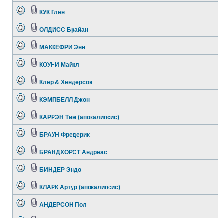
КУК Глен
ОЛДИСС Брайан
МАККЕФРИ Энн
КОУНИ Майкл
Клер & Хендерсон
КЭМПБЕЛЛ Джон
КАРРЭН Тим (апокалипсис)
БРАУН Фредерик
БРАНДХОРСТ Андреас
БИНДЕР Эндо
КЛАРК Артур (апокалипсис)
АНДЕРСОН Пол