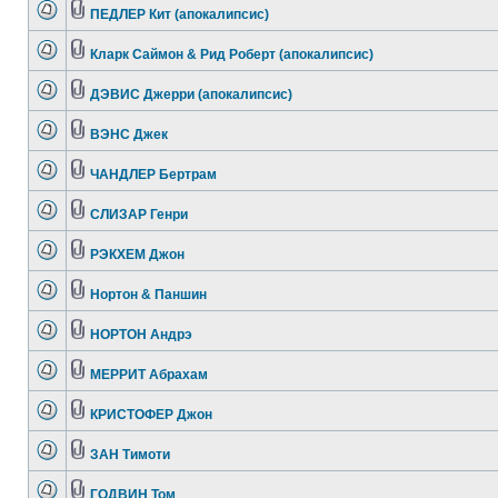
ПЕДЛЕР Кит (апокалипсис)
Кларк Саймон & Рид Роберт (апокалипсис)
ДЭВИС Джерри (апокалипсис)
ВЭНС Джек
ЧАНДЛЕР Бертрам
СЛИЗАР Генри
РЭКХЕМ Джон
Нортон & Паншин
НОРТОН Андрэ
МЕРРИТ Абрахам
КРИСТОФЕР Джон
ЗАН Тимоти
ГОДВИН Том