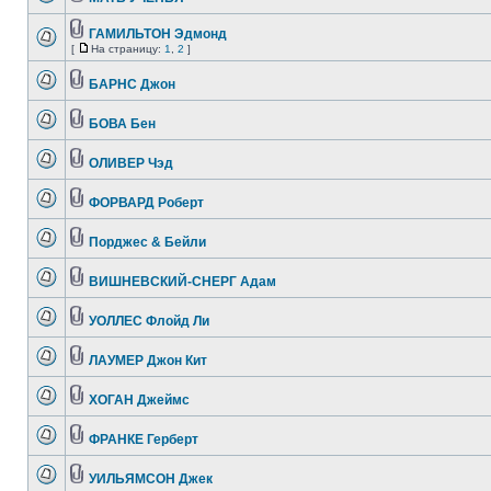
ГАМИЛЬТОН Эдмонд
[
На страницу:
1
,
2
]
БАРНС Джон
БОВА Бен
ОЛИВЕР Чэд
ФОРВАРД Роберт
Порджес & Бейли
ВИШНЕВСКИЙ-СНЕРГ Адам
УОЛЛЕС Флойд Ли
ЛАУМЕР Джон Кит
ХОГАН Джеймс
ФРАНКЕ Герберт
УИЛЬЯМСОН Джек