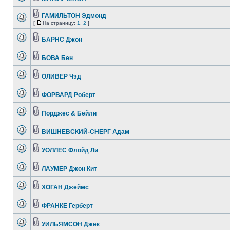
ГАМИЛЬТОН Эдмонд
[
На страницу:
1
,
2
]
БАРНС Джон
БОВА Бен
ОЛИВЕР Чэд
ФОРВАРД Роберт
Порджес & Бейли
ВИШНЕВСКИЙ-СНЕРГ Адам
УОЛЛЕС Флойд Ли
ЛАУМЕР Джон Кит
ХОГАН Джеймс
ФРАНКЕ Герберт
УИЛЬЯМСОН Джек