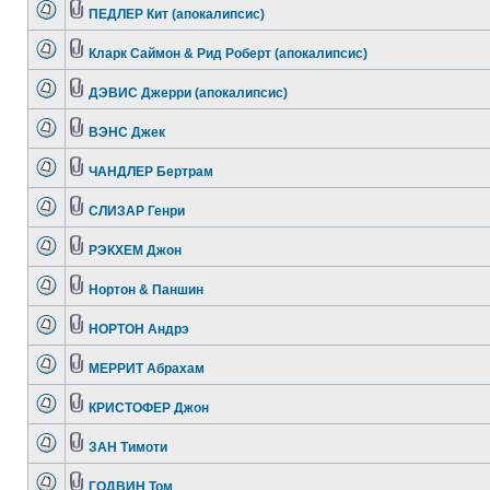
ПЕДЛЕР Кит (апокалипсис)
Кларк Саймон & Рид Роберт (апокалипсис)
ДЭВИС Джерри (апокалипсис)
ВЭНС Джек
ЧАНДЛЕР Бертрам
СЛИЗАР Генри
РЭКХЕМ Джон
Нортон & Паншин
НОРТОН Андрэ
МЕРРИТ Абрахам
КРИСТОФЕР Джон
ЗАН Тимоти
ГОДВИН Том