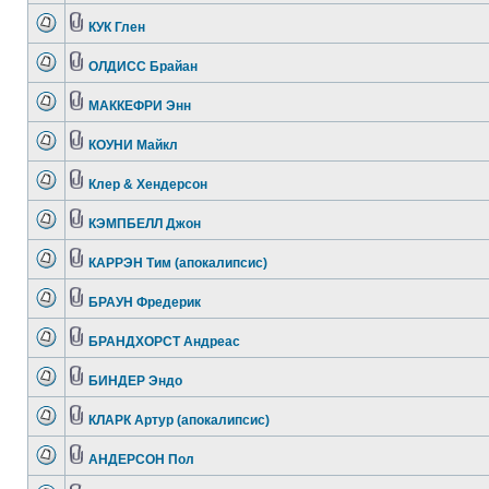
КУК Глен
ОЛДИСС Брайан
МАККЕФРИ Энн
КОУНИ Майкл
Клер & Хендерсон
КЭМПБЕЛЛ Джон
КАРРЭН Тим (апокалипсис)
БРАУН Фредерик
БРАНДХОРСТ Андреас
БИНДЕР Эндо
КЛАРК Артур (апокалипсис)
АНДЕРСОН Пол