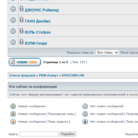
ДЖОУНС Рэймонд
ГАНН Джеймс
ВУЛЬ Стефан
ВУЛФ Генри
Показать темы за:
Поле сорти
Страница
1
из
2
[ Тем: 102 ]
Список форумов
»
РБЖ-Азимут
»
КЛАССИКА НФ
Кто сейчас на конференции
Сейчас этот форум просматривают: нет зарегистрированных пользователей и гости:
Новые сообщения
Нет новых сообщений
Новые сообщения [ Популярная тема ]
Нет новых сообщений [ Популяр
Новые сообщения [ Тема закрыта ]
Нет новых сообщений [ Тема за
Найти:
Перейти