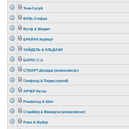
Тенн-Галуй
ВУЛЬ Стефан
Вулф & Меррит
БРАЙАН Херберт
ЗАЙДЕЛЬ & АЛЬДАНИ
БАРНС С.А.
СТЮАРТ Джордж (апокалипсис)
Скофилд & Перри (чужой)
АРЧЕР Натан
Рошвальд & Шют
Страйбер & Маккарти (апокалипсис)
Роже & Жубер