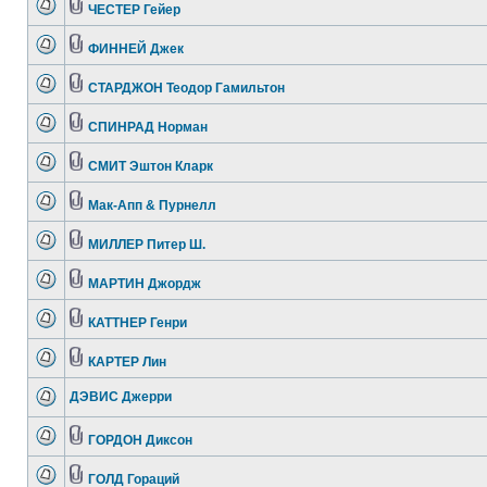
ЧЕСТЕР Гейер
ФИННЕЙ Джек
СТАРДЖОН Теодор Гамильтон
СПИНРАД Норман
СМИТ Эштон Кларк
Мак-Апп & Пурнелл
МИЛЛЕР Питер Ш.
МАРТИН Джордж
КАТТНЕР Генри
КАРТЕР Лин
ДЭВИС Джерри
ГОРДОН Диксон
ГОЛД Гораций