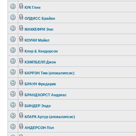
КУК Глен
ОЛДИСС Брайан
МАККЕФРИ Энн
КОУНИ Майкл
Клер & Хендерсон
КЭМПБЕЛЛ Джон
КАРРЭН Тим (апокалипсис)
БРАУН Фредерик
БРАНДХОРСТ Андреас
БИНДЕР Эндо
КЛАРК Артур (апокалипсис)
АНДЕРСОН Пол