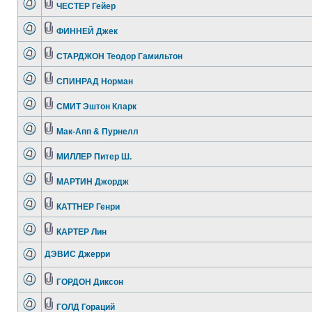
ЧЕСТЕР Гейер
ФИННЕЙ Джек
СТАРДЖОН Теодор Гамильтон
СПИНРАД Норман
СМИТ Эштон Кларк
Мак-Апп & Пурнелл
МИЛЛЕР Питер Ш.
МАРТИН Джордж
КАТТНЕР Генри
КАРТЕР Лин
ДЭВИС Джерри
ГОРДОН Диксон
ГОЛД Гораций