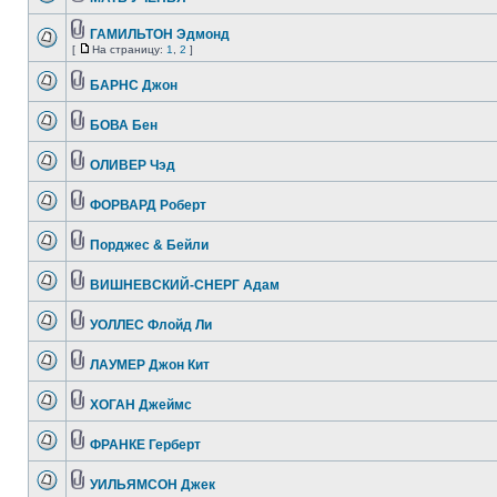
ГАМИЛЬТОН Эдмонд
[
На страницу:
1
,
2
]
БАРНС Джон
БОВА Бен
ОЛИВЕР Чэд
ФОРВАРД Роберт
Порджес & Бейли
ВИШНЕВСКИЙ-СНЕРГ Адам
УОЛЛЕС Флойд Ли
ЛАУМЕР Джон Кит
ХОГАН Джеймс
ФРАНКЕ Герберт
УИЛЬЯМСОН Джек