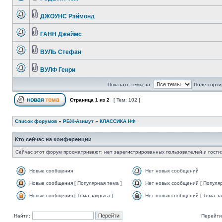
ДЖОУНС Рэймонд
ГАНН Джеймс
ВУЛЬ Стефан
ВУЛФ Генри
Показать темы за:
Поле сорти
Страница
1
из
2
[ Тем: 102 ]
Список форумов
»
РБЖ-Азимут
»
КЛАССИКА НФ
Кто сейчас на конференции
Сейчас этот форум просматривают: нет зарегистрированных пользователей и гости:
Новые сообщения
Нет новых сообщений
Новые сообщения [ Популярная тема ]
Нет новых сообщений [ Популяр
Новые сообщения [ Тема закрыта ]
Нет новых сообщений [ Тема за
Найти:
Перейти