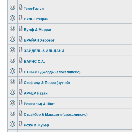
Тенн-Галуй
ВУЛЬ Стефан
Вулф & Меррит
БРАЙАН Херберт
ЗАЙДЕЛЬ & АЛЬДАНИ
БАРНС С.А.
СТЮАРТ Джордж (апокалипсис)
Скофилд & Перри (чужой)
АРЧЕР Натан
Рошвальд & Шют
Страйбер & Маккарти (апокалипсис)
Роже & Жубер