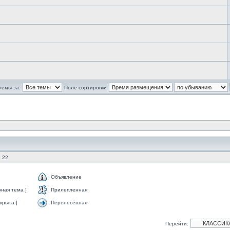
темы за:
Поле сортировки
 22
Объявление
ная тема ]
Прилепленная
крыта ]
Перенесённая
Перейти: