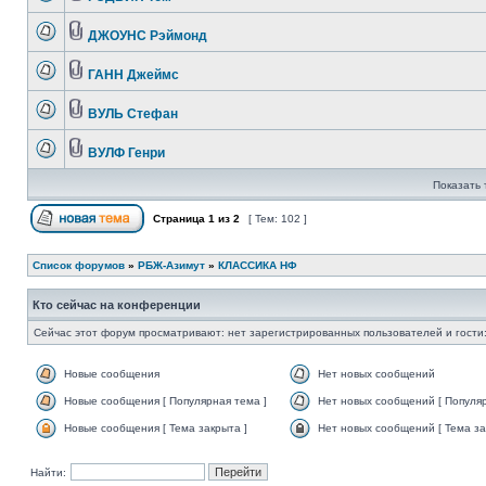
ДЖОУНС Рэймонд
ГАНН Джеймс
ВУЛЬ Стефан
ВУЛФ Генри
Показать 
Страница
1
из
2
[ Тем: 102 ]
Список форумов
»
РБЖ-Азимут
»
КЛАССИКА НФ
Кто сейчас на конференции
Сейчас этот форум просматривают: нет зарегистрированных пользователей и гости:
Новые сообщения
Нет новых сообщений
Новые сообщения [ Популярная тема ]
Нет новых сообщений [ Популяр
Новые сообщения [ Тема закрыта ]
Нет новых сообщений [ Тема за
Найти: