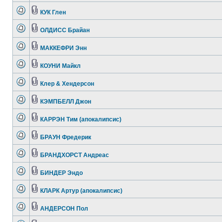
КУК Глен
ОЛДИСС Брайан
МАККЕФРИ Энн
КОУНИ Майкл
Клер & Хендерсон
КЭМПБЕЛЛ Джон
КАРРЭН Тим (апокалипсис)
БРАУН Фредерик
БРАНДХОРСТ Андреас
БИНДЕР Эндо
КЛАРК Артур (апокалипсис)
АНДЕРСОН Пол