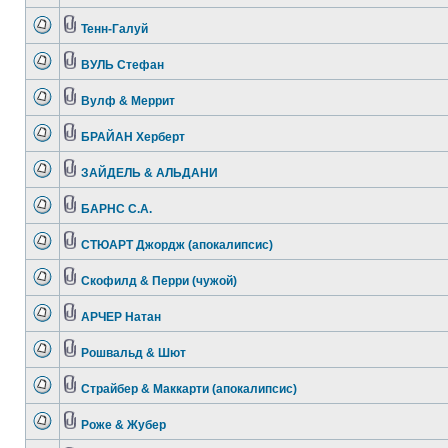
Тенн-Галуй
ВУЛЬ Стефан
Вулф & Меррит
БРАЙАН Херберт
ЗАЙДЕЛЬ & АЛЬДАНИ
БАРНС С.А.
СТЮАРТ Джордж (апокалипсис)
Скофилд & Перри (чужой)
АРЧЕР Натан
Рошвальд & Шют
Страйбер & Маккарти (апокалипсис)
Роже & Жубер