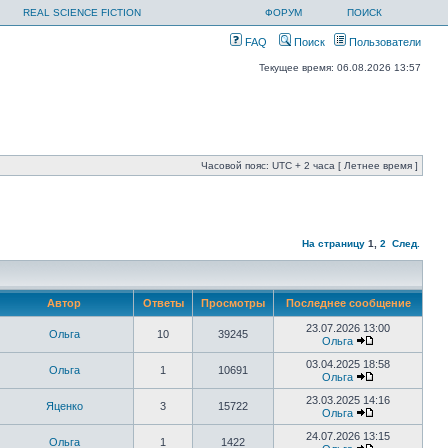
REAL SCIENCE FICTION
ФОРУМ
ПОИСК
FAQ
Поиск
Пользователи
Текущее время: 06.08.2026 13:57
Часовой пояс: UTC + 2 часа [ Летнее время ]
На страницу
1
,
2
След.
Автор
Ответы
Просмотры
Последнее сообщение
23.07.2026 13:00
Ольга
10
39245
Ольга
03.04.2025 18:58
Ольга
1
10691
Ольга
23.03.2025 14:16
Яценко
3
15722
Ольга
24.07.2026 13:15
Ольга
1
1422