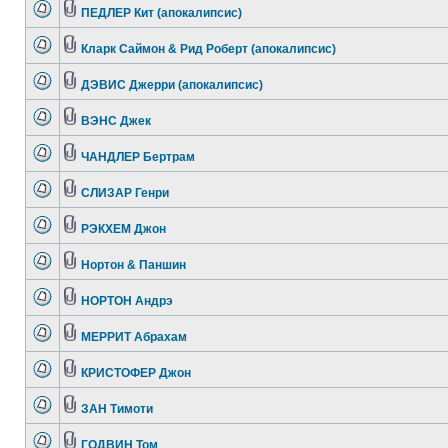
ПЕДЛЕР Кит (апокалипсис)
Кларк Саймон & Рид Роберт (апокалипсис)
ДЭВИС Джерри (апокалипсис)
ВЭНС Джек
ЧАНДЛЕР Бертрам
СЛИЗАР Генри
РЭКХЕМ Джон
Нортон & Паншин
НОРТОН Андрэ
МЕРРИТ Абрахам
КРИСТОФЕР Джон
ЗАН Тимоти
ГОДВИН Том