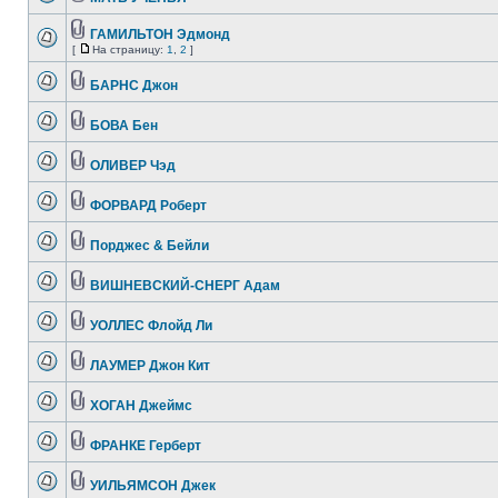
ГАМИЛЬТОН Эдмонд
[
На страницу:
1
,
2
]
БАРНС Джон
БОВА Бен
ОЛИВЕР Чэд
ФОРВАРД Роберт
Порджес & Бейли
ВИШНЕВСКИЙ-СНЕРГ Адам
УОЛЛЕС Флойд Ли
ЛАУМЕР Джон Кит
ХОГАН Джеймс
ФРАНКЕ Герберт
УИЛЬЯМСОН Джек