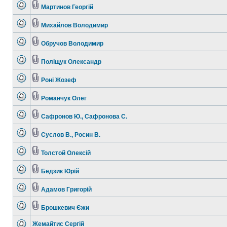
Мартинов Георгій
Михайлов Володимир
Обручов Володимир
Поліщук Олександр
Роні Жозеф
Романчук Олег
Сафронов Ю., Сафронова С.
Суслов В., Росин В.
Толстой Олексій
Бедзик Юрій
Адамов Григорій
Брошкевич Єжи
Жемайтис Сергій