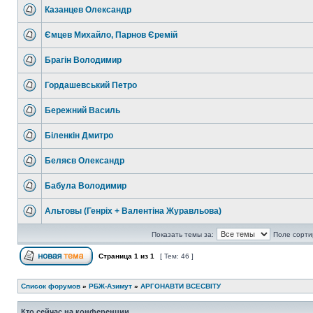
Казанцев Олександр
Ємцев Михайло, Парнов Єремій
Брагін Володимир
Гордашевський Петро
Бережний Василь
Біленкін Дмитро
Беляєв Олександр
Бабула Володимир
Альтовы (Генріх + Валентіна Журавльова)
Показать темы за:
Поле сорти
Страница
1
из
1
[ Тем: 46 ]
Список форумов
»
РБЖ-Азимут
»
АРГОНАВТИ ВСЕСВIТУ
Кто сейчас на конференции