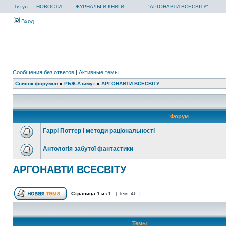
Титул
НОВОСТИ
ЖУРНАЛЫ И КНИГИ
"АРГОНАВТИ ВСЕСВІТУ"
Вход
Сообщения без ответов
|
Активные темы
Список форумов
»
РБЖ-Азимут
»
АРГОНАВТИ ВСЕСВIТУ
Форум
Гаррі Поттер і методи раціональності
Антологія забутої фантастики
АРГОНАВТИ ВСЕСВIТУ
Страница
1
из
1
[ Тем: 46 ]
Темы