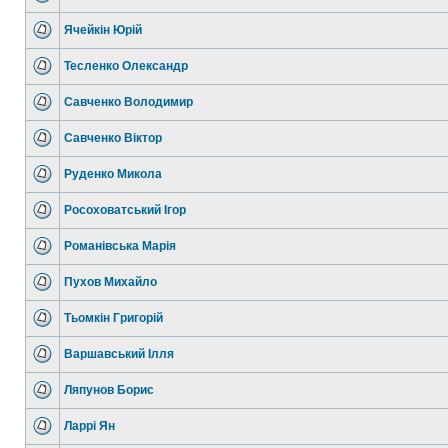
Ячейкін Юрій
Тесленко Олександр
Савченко Володимир
Савченко Віктор
Руденко Микола
Росоховатський Ігор
Романівська Марія
Пухов Михайло
Тьомкін Григорій
Варшавський Ілля
Ляпунов Борис
Ларрі Ян