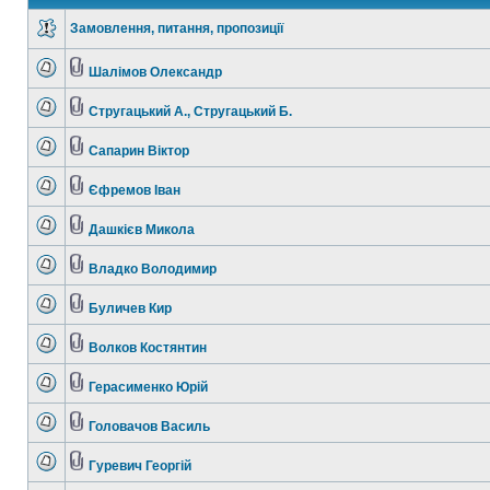
Замовлення, питання, пропозиції
Шалімов Олександр
Стругацький А., Стругацький Б.
Сапарин Віктор
Єфремов Іван
Дашкієв Микола
Владко Володимир
Буличев Кир
Волков Костянтин
Герасименко Юрій
Головачов Василь
Гуревич Георгій