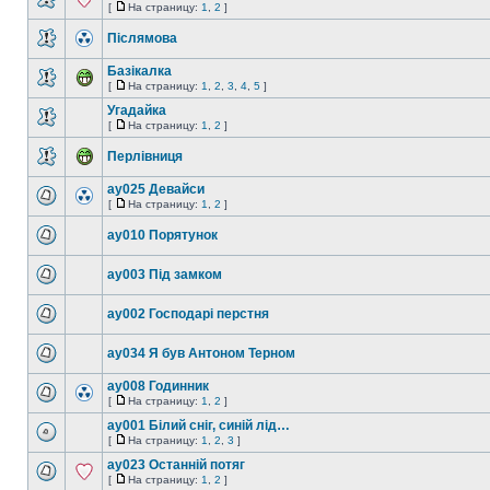
[
На страницу:
1
,
2
]
Післямова
Базікалка
[
На страницу:
1
,
2
,
3
,
4
,
5
]
Угадайка
[
На страницу:
1
,
2
]
Перлівниця
ay025 Девайси
[
На страницу:
1
,
2
]
ay010 Порятунок
ay003 Під замком
ay002 Господарі перстня
ay034 Я був Антоном Терном
ay008 Годинник
[
На страницу:
1
,
2
]
ay001 Білий сніг, синій лід…
[
На страницу:
1
,
2
,
3
]
ay023 Останній потяг
[
На страницу:
1
,
2
]