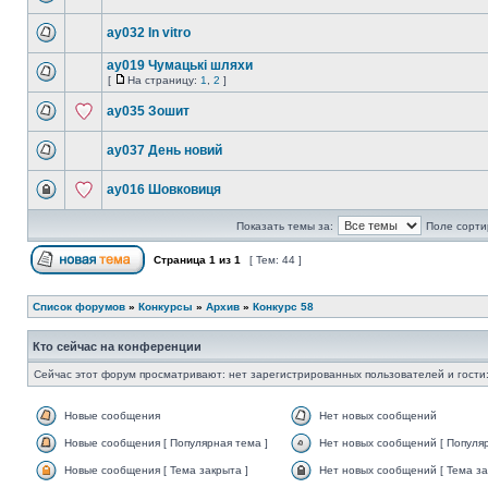
ay032 In vitro
ay019 Чумацькі шляхи
[
На страницу:
1
,
2
]
ay035 Зошит
ay037 День новий
ay016 Шовковиця
Показать темы за:
Поле сорти
Страница
1
из
1
[ Тем: 44 ]
Список форумов
»
Конкурсы
»
Архив
»
Конкурс 58
Кто сейчас на конференции
Сейчас этот форум просматривают: нет зарегистрированных пользователей и гости:
Новые сообщения
Нет новых сообщений
Новые сообщения [ Популярная тема ]
Нет новых сообщений [ Популяр
Новые сообщения [ Тема закрыта ]
Нет новых сообщений [ Тема за