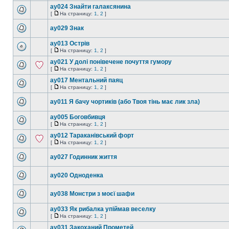
ay024 Знайти галаксянина
[
На страницу:
1
,
2
]
ay029 Знак
ay013 Острів
[
На страницу:
1
,
2
]
ay021 У долі понівечене почуття гумору
[
На страницу:
1
,
2
]
ay017 Ментальний паяц
[
На страницу:
1
,
2
]
ay011 Я бачу чортиків (або Твоя тінь має лик зла)
ay005 Боговбивця
[
На страницу:
1
,
2
]
ay012 Тараканівський форт
[
На страницу:
1
,
2
]
ay027 Годинник життя
ay020 Одноденка
ay038 Монстри з моєї шафи
ay033 Як рибалка упіймав веселку
[
На страницу:
1
,
2
]
ay031 Закоханий Прометей