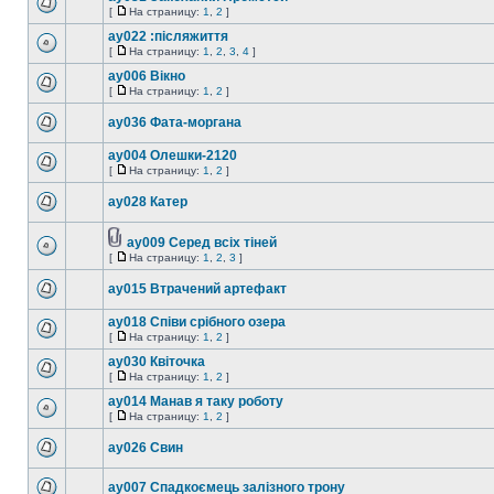
[
На страницу:
1
,
2
]
ay022 :післяжиття
[
На страницу:
1
,
2
,
3
,
4
]
ay006 Вікно
[
На страницу:
1
,
2
]
ay036 Фата-моргана
ay004 Олешки-2120
[
На страницу:
1
,
2
]
ay028 Катер
ay009 Серед всіх тіней
[
На страницу:
1
,
2
,
3
]
ay015 Втрачений артефакт
ay018 Співи срібного озера
[
На страницу:
1
,
2
]
ay030 Квіточка
[
На страницу:
1
,
2
]
ay014 Манав я таку роботу
[
На страницу:
1
,
2
]
ay026 Свин
ay007 Спадкоємець залізного трону