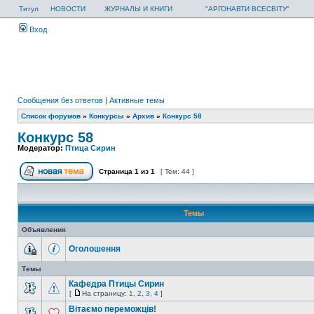
Титул
НОВОСТИ
ЖУРНАЛЫ И КНИГИ
"АРГОНАВТИ ВСЕСВІТУ"
Вход
Сообщения без ответов
|
Активные темы
Список форумов
»
Конкурсы
»
Архив
»
Конкурс 58
Конкурс 58
Модератор:
Птица Сирин
Страница
1
из
1
[ Тем: 44 ]
Темы
Объявления
Оголошення
Темы
Кафедра Птицы Сирин
[
На страницу:
1
,
2
,
3
,
4
]
Вітаємо переможців!