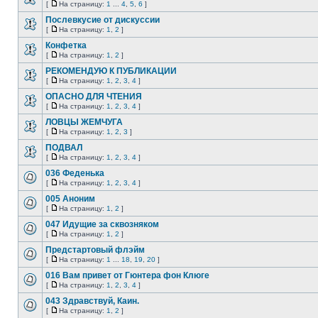
[
На страницу:
1
...
4
,
5
,
6
]
Послевкусие от дискуссии
[
На страницу:
1
,
2
]
Конфетка
[
На страницу:
1
,
2
]
РЕКОМЕНДУЮ К ПУБЛИКАЦИИ
[
На страницу:
1
,
2
,
3
,
4
]
ОПАСНО ДЛЯ ЧТЕНИЯ
[
На страницу:
1
,
2
,
3
,
4
]
ЛОВЦЫ ЖЕМЧУГА
[
На страницу:
1
,
2
,
3
]
ПОДВАЛ
[
На страницу:
1
,
2
,
3
,
4
]
036 Феденька
[
На страницу:
1
,
2
,
3
,
4
]
005 Аноним
[
На страницу:
1
,
2
]
047 Идущие за сквозняком
[
На страницу:
1
,
2
]
Предстартовый флэйм
[
На страницу:
1
...
18
,
19
,
20
]
016 Вам привет от Гюнтера фон Клюге
[
На страницу:
1
,
2
,
3
,
4
]
043 Здравствуй, Каин.
[
На страницу:
1
,
2
]