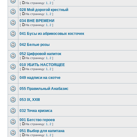
[
На страницу:
1
,
2
]
028 Мой дорогой крестный
[
На страницу:
1
,
2
]
034 ВНЕ ВРЕМЕНИ
[
На страницу:
1
,
2
]
041 Бусы из абрикосовых косточек
042 Белые розы
052 Цифровой напиток
[
На страницу:
1
,
2
]
010 УБИТЬ НАСТОЯЩЕЕ
[
На страницу:
1
,
2
]
049 надписи на скотче
055 Правильный Анабазис
053 IX, XXIII
032 Точка кризиса
001 Бегство героев
[
На страницу:
1
,
2
]
051 Выбор для капитана
[
На страницу:
1
,
2
]