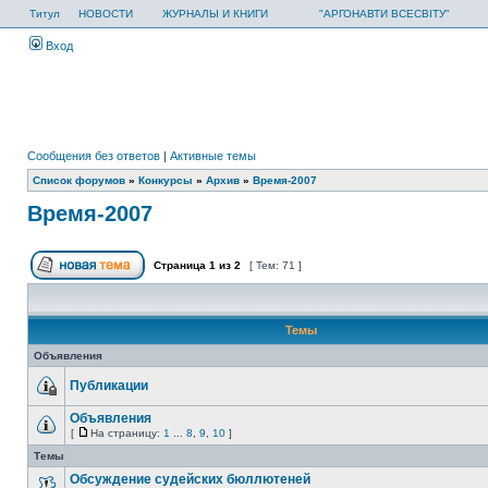
Титул
НОВОСТИ
ЖУРНАЛЫ И КНИГИ
"АРГОНАВТИ ВСЕСВІТУ"
Вход
Сообщения без ответов
|
Активные темы
Список форумов
»
Конкурсы
»
Архив
»
Время-2007
Время-2007
Страница
1
из
2
[ Тем: 71 ]
Темы
Объявления
Публикации
Объявления
[
На страницу:
1
...
8
,
9
,
10
]
Темы
Обсуждение судейских бюллютеней