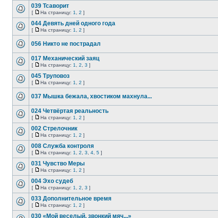
039 Тсаворит
[
На страницу:
1
,
2
]
044 Девять дней одного года
[
На страницу:
1
,
2
]
056 Никто не пострадал
017 Механический заяц
[
На страницу:
1
,
2
,
3
]
045 Труповоз
[
На страницу:
1
,
2
]
037 Мышка бежала, хвостиком махнула...
024 Четвёртая реальность
[
На страницу:
1
,
2
]
002 Стрелочник
[
На страницу:
1
,
2
]
008 Служба контроля
[
На страницу:
1
,
2
,
3
,
4
,
5
]
031 Чувство Меры
[
На страницу:
1
,
2
]
004 Эхо судеб
[
На страницу:
1
,
2
,
3
]
033 Дополнительное время
[
На страницу:
1
,
2
]
030 «Мой веселый, звонкий мяч...»