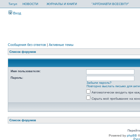
Титул
НОВОСТИ
ЖУРНАЛЫ И КНИГИ
"АРГОНАВТИ ВСЕСВІТУ"
Вход
Сообщения без ответов
|
Активные темы
Список форумов
Имя пользователя:
Пароль:
Забыли пароль?
Повторно выслать письмо для акти
Автоматически входить при ка
Скрыть моё пребывание на кон
Список форумов
Перейти
Powered by
phpBB
©
Рус