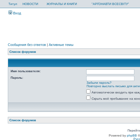
Титул
НОВОСТИ
ЖУРНАЛЫ И КНИГИ
"АРГОНАВТИ ВСЕСВІТУ"
Вход
Сообщения без ответов
|
Активные темы
Список форумов
Имя пользователя:
Пароль:
Забыли пароль?
Повторно выслать письмо для акти
Автоматически входить при ка
Скрыть моё пребывание на кон
Список форумов
Перейти
Powered by
phpBB
©
Рус