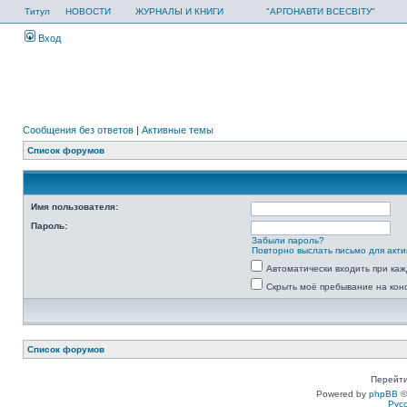
Титул
НОВОСТИ
ЖУРНАЛЫ И КНИГИ
"АРГОНАВТИ ВСЕСВІТУ"
Вход
Сообщения без ответов
|
Активные темы
Список форумов
Имя пользователя:
Пароль:
Забыли пароль?
Повторно выслать письмо для акти
Автоматически входить при ка
Скрыть моё пребывание на кон
Список форумов
Перейти
Powered by
phpBB
©
Рус