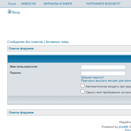
Титул
НОВОСТИ
ЖУРНАЛЫ И КНИГИ
"АРГОНАВТИ ВСЕСВІТУ"
Вход
Сообщения без ответов
|
Активные темы
Список форумов
Имя пользователя:
Пароль:
Забыли пароль?
Повторно выслать письмо для акти
Автоматически входить при ка
Скрыть моё пребывание на кон
Список форумов
Перейти
Powered by
phpBB
©
Рус