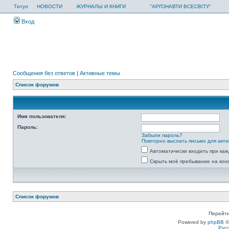
Титул
НОВОСТИ
ЖУРНАЛЫ И КНИГИ
"АРГОНАВТИ ВСЕСВІТУ"
Вход
Сообщения без ответов
|
Активные темы
Список форумов
Имя пользователя:
Пароль:
Забыли пароль?
Повторно выслать письмо для акти
Автоматически входить при ка
Скрыть моё пребывание на кон
Список форумов
Перейти
Powered by
phpBB
©
Рус