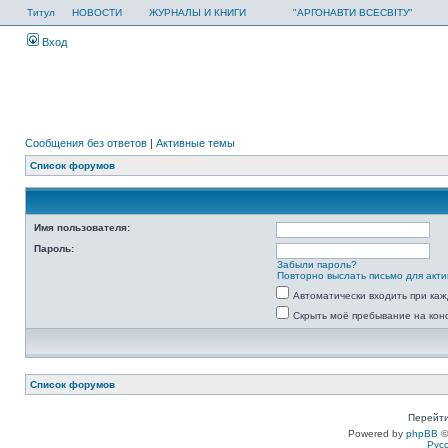
Титул
НОВОСТИ
ЖУРНАЛЫ И КНИГИ
"АРГОНАВТИ ВСЕСВІТУ"
Вход
Сообщения без ответов
|
Активные темы
Список форумов
Имя пользователя:
Пароль:
Забыли пароль?
Повторно выслать письмо для акти
Автоматически входить при ка
Скрыть моё пребывание на кон
Список форумов
Перейти
Powered by
phpBB
©
Рус