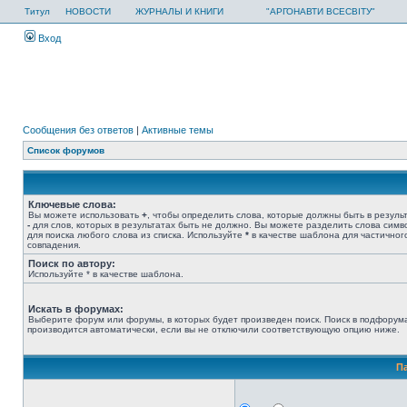
Титул
НОВОСТИ
ЖУРНАЛЫ И КНИГИ
"АРГОНАВТИ ВСЕСВІТУ"
Вход
Сообщения без ответов
|
Активные темы
Список форумов
Ключевые слова:
Вы можете использовать
+
, чтобы определить слова, которые должны быть в результ
-
для слов, которых в результатах быть не должно. Вы можете разделить слова сим
для поиска любого слова из списка. Используйте
*
в качестве шаблона для частичног
совпадения.
Поиск по автору:
Используйте * в качестве шаблона.
Искать в форумах:
Выберите форум или форумы, в которых будет произведен поиск. Поиск в подфорум
производится автоматически, если вы не отключили соответствующую опцию ниже.
П