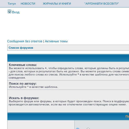
Титул
НОВОСТИ
ЖУРНАЛЫ И КНИГИ
"АРГОНАВТИ ВСЕСВІТУ"
Вход
Сообщения без ответов
|
Активные темы
Список форумов
Ключевые слова:
Вы можете использовать
+
, чтобы определить слова, которые должны быть в результ
-
для слов, которых в результатах быть не должно. Вы можете разделить слова сим
для поиска любого слова из списка. Используйте
*
в качестве шаблона для частичног
совпадения.
Поиск по автору:
Используйте * в качестве шаблона.
Искать в форумах:
Выберите форум или форумы, в которых будет произведен поиск. Поиск в подфорум
производится автоматически, если вы не отключили соответствующую опцию ниже.
П