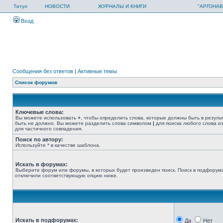
Титул
НОВОСТИ
ЖУРНАЛЫ И КНИГИ
"АРГОНАВ
Вход
Сообщения без ответов
|
Активные темы
Список форумов
Ключевые слова:
Вы можете использовать
+
, чтобы определить слова, которые должны быть в резуль
быть не должно. Вы можете разделить слова символом
|
для поиска любого слова из
для частичного совпадения.
Поиск по автору:
Используйте * в качестве шаблона.
Искать в форумах:
Выберите форум или форумы, в которых будет произведен поиск. Поиск в подфорума
отключили соответствующую опцию ниже.
Искать в подфорумах:
Да
Нет