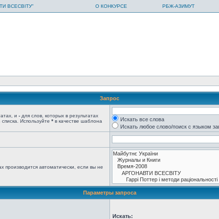
ТИ ВСЕСВІТУ"
О КОНКУРСЕ
РБЖ-АЗИМУТ
Запрос
татах, и
-
для слов, которых в результатах
Искать все слова
 списка. Используйте
*
в качестве шаблона
Искать любое слово/поиск с языком з
х производится автоматически, если вы не
Параметры запроса
Искать: