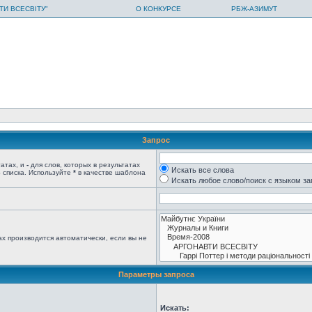
ТИ ВСЕСВІТУ"
О КОНКУРСЕ
РБЖ-АЗИМУТ
Запрос
татах, и
-
для слов, которых в результатах
Искать все слова
 списка. Используйте
*
в качестве шаблона
Искать любое слово/поиск с языком з
х производится автоматически, если вы не
Параметры запроса
Искать: