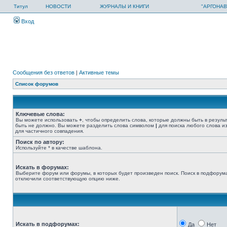
Титул
НОВОСТИ
ЖУРНАЛЫ И КНИГИ
"АРГОНАВ
Вход
Сообщения без ответов
|
Активные темы
Список форумов
Ключевые слова:
Вы можете использовать
+
, чтобы определить слова, которые должны быть в резуль
быть не должно. Вы можете разделить слова символом
|
для поиска любого слова из
для частичного совпадения.
Поиск по автору:
Используйте * в качестве шаблона.
Искать в форумах:
Выберите форум или форумы, в которых будет произведен поиск. Поиск в подфорума
отключили соответствующую опцию ниже.
Искать в подфорумах:
Да
Нет