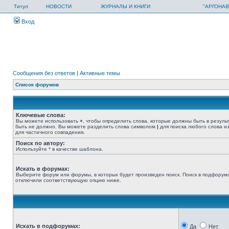
Титул
НОВОСТИ
ЖУРНАЛЫ И КНИГИ
"АРГОНАВ
Вход
Сообщения без ответов
|
Активные темы
Список форумов
Ключевые слова:
Вы можете использовать
+
, чтобы определить слова, которые должны быть в резуль
быть не должно. Вы можете разделить слова символом
|
для поиска любого слова из
для частичного совпадения.
Поиск по автору:
Используйте * в качестве шаблона.
Искать в форумах:
Выберите форум или форумы, в которых будет произведен поиск. Поиск в подфорума
отключили соответствующую опцию ниже.
Искать в подфорумах:
Да
Нет