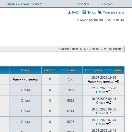
REAL SCIENCE FICTION
ФОРУМ
ПОИСК
FAQ
Поиск
Пользователи
Текущее время: 08.08.2026 06:45
Часовой пояс: UTC + 2 часа [ Летнее время ]
Автор
Ответы
Просмотры
Последнее сообщение
18.07.2026 19:55
Администратор
0
156
Администратор
22.03.2025 15:20
Ольга
0
7037
Ольга
19.03.2025 09:43
Ольга
0
9816
Ольга
19.03.2025 09:36
Ольга
0
6141
Ольга
19.03.2025 07:44
Ольга
0
6226
Ольга
18.03.2025 16:49