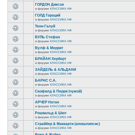
ГОРДОН Диксон
в форуме
КЛАССИКА НФ
ГОЛД Гораций
в форуме
КЛАССИКА НФ
Тенн-Галуй
в форуме
КЛАССИКА НФ
ВУЛЬ Стефан
в форуме
КЛАССИКА НФ
Вулф & Меррит
в форуме
КЛАССИКА НФ
БРАЙАН Херберт
в форуме
КЛАССИКА НФ
ЗАЙДЕЛЬ & АЛЬДАНИ
в форуме
КЛАССИКА НФ
БАРНС С.А.
в форуме
КЛАССИКА НФ
Скофилд & Перри (чужой)
в форуме
КЛАССИКА НФ
АРЧЕР Натан
в форуме
КЛАССИКА НФ
Рошвальд & Шют
в форуме
КЛАССИКА НФ
Страйбер & Маккарти (апокалипсис)
в форуме
КЛАССИКА НФ
Роже & Жубер