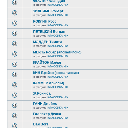
ФОСТЕР Алан Дин
в форуме
КЛАССИКА НФ
УИЛЬЯМС Роберт
в форуме
КЛАССИКА НФ
РОКЛИН Росс
в форуме
КЛАССИКА НФ
ПЕТЕЦКИЙ Богдан
в форуме
КЛАССИКА НФ
МЭДДЕН Тимоти
в форуме
КЛАССИКА НФ
МЕРЛЬ Робер (апокалипсис)
в форуме
КЛАССИКА НФ
КРАЙТОН Майкл
в форуме
КЛАССИКА НФ
КИН Брайан (апокалипсис)
в форуме
КЛАССИКА НФ
КАММЕР Арнольд
в форуме
КЛАССИКА НФ
Ж.Рони-ст.
в форуме
КЛАССИКА НФ
ГАНН Джеймс
в форуме
КЛАССИКА НФ
Галлахер Диана
в форуме
КЛАССИКА НФ
Ван Вогт