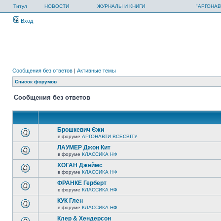
Титул
НОВОСТИ
ЖУРНАЛЫ И КНИГИ
"АРГОНАВ
Вход
Сообщения без ответов
|
Активные темы
Список форумов
Сообщения без ответов
Брошкевич Єжи
в форуме
АРГОНАВТИ ВСЕСВIТУ
ЛАУМЕР Джон Кит
в форуме
КЛАССИКА НФ
ХОГАН Джеймс
в форуме
КЛАССИКА НФ
ФРАНКЕ Герберт
в форуме
КЛАССИКА НФ
КУК Глен
в форуме
КЛАССИКА НФ
Клер & Хендерсон