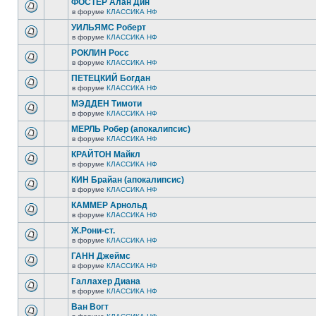
ФОСТЕР Алан Дин
в форуме
КЛАССИКА НФ
УИЛЬЯМС Роберт
в форуме
КЛАССИКА НФ
РОКЛИН Росс
в форуме
КЛАССИКА НФ
ПЕТЕЦКИЙ Богдан
в форуме
КЛАССИКА НФ
МЭДДЕН Тимоти
в форуме
КЛАССИКА НФ
МЕРЛЬ Робер (апокалипсис)
в форуме
КЛАССИКА НФ
КРАЙТОН Майкл
в форуме
КЛАССИКА НФ
КИН Брайан (апокалипсис)
в форуме
КЛАССИКА НФ
КАММЕР Арнольд
в форуме
КЛАССИКА НФ
Ж.Рони-ст.
в форуме
КЛАССИКА НФ
ГАНН Джеймс
в форуме
КЛАССИКА НФ
Галлахер Диана
в форуме
КЛАССИКА НФ
Ван Вогт