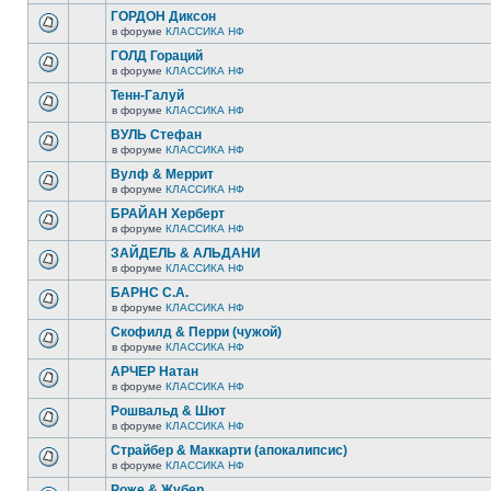
ГОРДОН Диксон
в форуме
КЛАССИКА НФ
ГОЛД Гораций
в форуме
КЛАССИКА НФ
Тенн-Галуй
в форуме
КЛАССИКА НФ
ВУЛЬ Стефан
в форуме
КЛАССИКА НФ
Вулф & Меррит
в форуме
КЛАССИКА НФ
БРАЙАН Херберт
в форуме
КЛАССИКА НФ
ЗАЙДЕЛЬ & АЛЬДАНИ
в форуме
КЛАССИКА НФ
БАРНС С.А.
в форуме
КЛАССИКА НФ
Скофилд & Перри (чужой)
в форуме
КЛАССИКА НФ
АРЧЕР Натан
в форуме
КЛАССИКА НФ
Рошвальд & Шют
в форуме
КЛАССИКА НФ
Страйбер & Маккарти (апокалипсис)
в форуме
КЛАССИКА НФ
Роже & Жубер