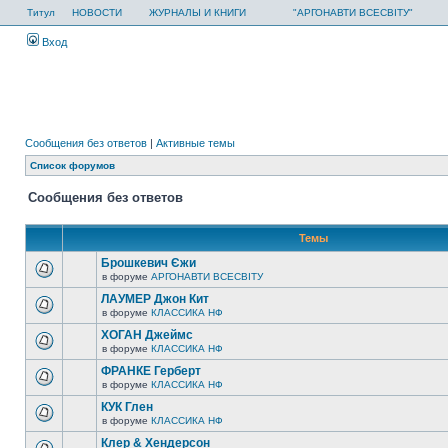
Титул
НОВОСТИ
ЖУРНАЛЫ И КНИГИ
"АРГОНАВТИ ВСЕСВІТУ"
Вход
Сообщения без ответов
|
Активные темы
Список форумов
Сообщения без ответов
Темы
Брошкевич Єжи
в форуме
АРГОНАВТИ ВСЕСВIТУ
ЛАУМЕР Джон Кит
в форуме
КЛАССИКА НФ
ХОГАН Джеймс
в форуме
КЛАССИКА НФ
ФРАНКЕ Герберт
в форуме
КЛАССИКА НФ
КУК Глен
в форуме
КЛАССИКА НФ
Клер & Хендерсон