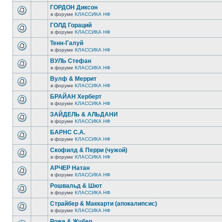
ГОРДОН Диксон
в форуме
КЛАССИКА НФ
ГОЛД Гораций
в форуме
КЛАССИКА НФ
Тенн-Галуй
в форуме
КЛАССИКА НФ
ВУЛЬ Стефан
в форуме
КЛАССИКА НФ
Вулф & Меррит
в форуме
КЛАССИКА НФ
БРАЙАН Херберт
в форуме
КЛАССИКА НФ
ЗАЙДЕЛЬ & АЛЬДАНИ
в форуме
КЛАССИКА НФ
БАРНС С.А.
в форуме
КЛАССИКА НФ
Скофилд & Перри (чужой)
в форуме
КЛАССИКА НФ
АРЧЕР Натан
в форуме
КЛАССИКА НФ
Рошвальд & Шют
в форуме
КЛАССИКА НФ
Страйбер & Маккарти (апокалипсис)
в форуме
КЛАССИКА НФ
Роже & Жубер