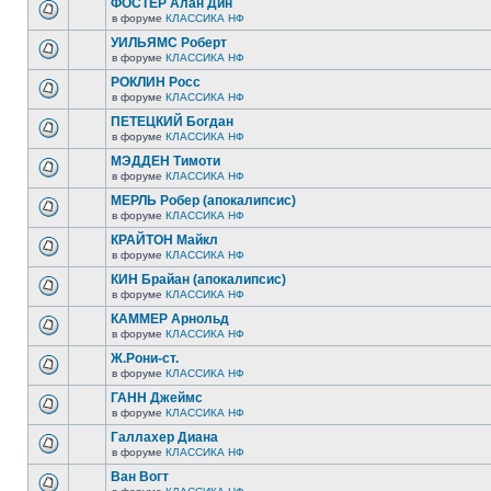
ФОСТЕР Алан Дин
в форуме
КЛАССИКА НФ
УИЛЬЯМС Роберт
в форуме
КЛАССИКА НФ
РОКЛИН Росс
в форуме
КЛАССИКА НФ
ПЕТЕЦКИЙ Богдан
в форуме
КЛАССИКА НФ
МЭДДЕН Тимоти
в форуме
КЛАССИКА НФ
МЕРЛЬ Робер (апокалипсис)
в форуме
КЛАССИКА НФ
КРАЙТОН Майкл
в форуме
КЛАССИКА НФ
КИН Брайан (апокалипсис)
в форуме
КЛАССИКА НФ
КАММЕР Арнольд
в форуме
КЛАССИКА НФ
Ж.Рони-ст.
в форуме
КЛАССИКА НФ
ГАНН Джеймс
в форуме
КЛАССИКА НФ
Галлахер Диана
в форуме
КЛАССИКА НФ
Ван Вогт