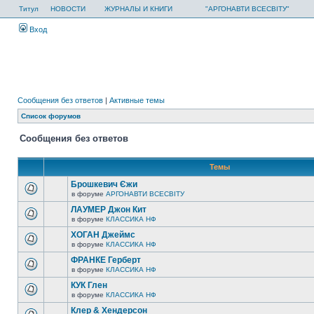
Титул
НОВОСТИ
ЖУРНАЛЫ И КНИГИ
"АРГОНАВТИ ВСЕСВІТУ"
Вход
Сообщения без ответов
|
Активные темы
Список форумов
Сообщения без ответов
Темы
Брошкевич Єжи
в форуме
АРГОНАВТИ ВСЕСВIТУ
ЛАУМЕР Джон Кит
в форуме
КЛАССИКА НФ
ХОГАН Джеймс
в форуме
КЛАССИКА НФ
ФРАНКЕ Герберт
в форуме
КЛАССИКА НФ
КУК Глен
в форуме
КЛАССИКА НФ
Клер & Хендерсон