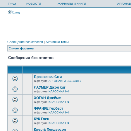
Титул
НОВОСТИ
ЖУРНАЛЫ И КНИГИ
"АРГОНАВ
Вход
Сообщения без ответов
|
Активные темы
Список форумов
Сообщения без ответов
Брошкевич Єжи
в форуме
АРГОНАВТИ ВСЕСВIТУ
ЛАУМЕР Джон Кит
в форуме
КЛАССИКА НФ
ХОГАН Джеймс
в форуме
КЛАССИКА НФ
ФРАНКЕ Герберт
в форуме
КЛАССИКА НФ
КУК Глен
в форуме
КЛАССИКА НФ
Клер & Хендерсон