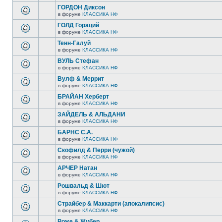
ГОРДОН Диксон
в форуме
КЛАССИКА НФ
ГОЛД Гораций
в форуме
КЛАССИКА НФ
Тенн-Галуй
в форуме
КЛАССИКА НФ
ВУЛЬ Стефан
в форуме
КЛАССИКА НФ
Вулф & Меррит
в форуме
КЛАССИКА НФ
БРАЙАН Херберт
в форуме
КЛАССИКА НФ
ЗАЙДЕЛЬ & АЛЬДАНИ
в форуме
КЛАССИКА НФ
БАРНС С.А.
в форуме
КЛАССИКА НФ
Скофилд & Перри (чужой)
в форуме
КЛАССИКА НФ
АРЧЕР Натан
в форуме
КЛАССИКА НФ
Рошвальд & Шют
в форуме
КЛАССИКА НФ
Страйбер & Маккарти (апокалипсис)
в форуме
КЛАССИКА НФ
Роже & Жубер