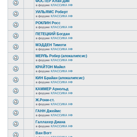
ФОСТЕР Алан Дин
в форуме
КЛАССИКА НФ
УИЛЬЯМС Роберт
в форуме
КЛАССИКА НФ
РОКЛИН Росс
в форуме
КЛАССИКА НФ
ПЕТЕЦКИЙ Богдан
в форуме
КЛАССИКА НФ
МЭДДЕН Тимоти
в форуме
КЛАССИКА НФ
МЕРЛЬ Робер (апокалипсис)
в форуме
КЛАССИКА НФ
КРАЙТОН Майкл
в форуме
КЛАССИКА НФ
КИН Брайан (апокалипсис)
в форуме
КЛАССИКА НФ
КАММЕР Арнольд
в форуме
КЛАССИКА НФ
Ж.Рони-ст.
в форуме
КЛАССИКА НФ
ГАНН Джеймс
в форуме
КЛАССИКА НФ
Галлахер Диана
в форуме
КЛАССИКА НФ
Ван Вогт