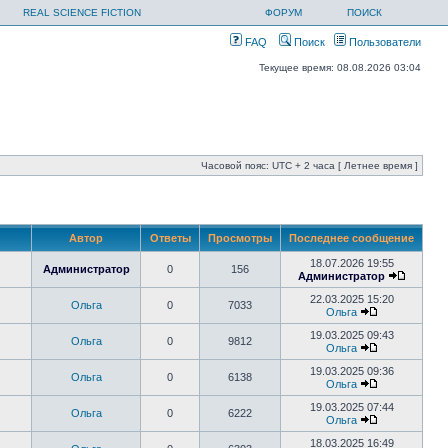
REAL SCIENCE FICTION
ФОРУМ
ПОИСК
FAQ
Поиск
Пользователи
Текущее время: 08.08.2026 03:04
Часовой пояс: UTC + 2 часа [ Летнее время ]
Автор
Ответы
Просмотры
Последнее сообщение
18.07.2026 19:55
Администратор
0
156
Администратор
22.03.2025 15:20
Ольга
0
7033
Ольга
19.03.2025 09:43
Ольга
0
9812
Ольга
19.03.2025 09:36
Ольга
0
6138
Ольга
19.03.2025 07:44
Ольга
0
6222
Ольга
18.03.2025 16:49