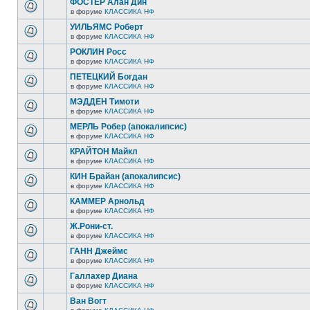
ФОСТЕР Алан Дин
в форуме
КЛАССИКА НФ
УИЛЬЯМС Роберт
в форуме
КЛАССИКА НФ
РОКЛИН Росс
в форуме
КЛАССИКА НФ
ПЕТЕЦКИЙ Богдан
в форуме
КЛАССИКА НФ
МЭДДЕН Тимоти
в форуме
КЛАССИКА НФ
МЕРЛЬ Робер (апокалипсис)
в форуме
КЛАССИКА НФ
КРАЙТОН Майкл
в форуме
КЛАССИКА НФ
КИН Брайан (апокалипсис)
в форуме
КЛАССИКА НФ
КАММЕР Арнольд
в форуме
КЛАССИКА НФ
Ж.Рони-ст.
в форуме
КЛАССИКА НФ
ГАНН Джеймс
в форуме
КЛАССИКА НФ
Галлахер Диана
в форуме
КЛАССИКА НФ
Ван Вогт