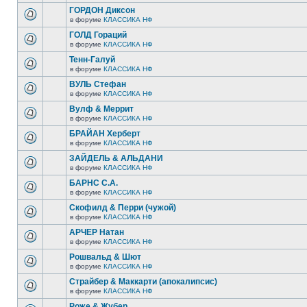
ГОРДОН Диксон
в форуме
КЛАССИКА НФ
ГОЛД Гораций
в форуме
КЛАССИКА НФ
Тенн-Галуй
в форуме
КЛАССИКА НФ
ВУЛЬ Стефан
в форуме
КЛАССИКА НФ
Вулф & Меррит
в форуме
КЛАССИКА НФ
БРАЙАН Херберт
в форуме
КЛАССИКА НФ
ЗАЙДЕЛЬ & АЛЬДАНИ
в форуме
КЛАССИКА НФ
БАРНС С.А.
в форуме
КЛАССИКА НФ
Скофилд & Перри (чужой)
в форуме
КЛАССИКА НФ
АРЧЕР Натан
в форуме
КЛАССИКА НФ
Рошвальд & Шют
в форуме
КЛАССИКА НФ
Страйбер & Маккарти (апокалипсис)
в форуме
КЛАССИКА НФ
Роже & Жубер