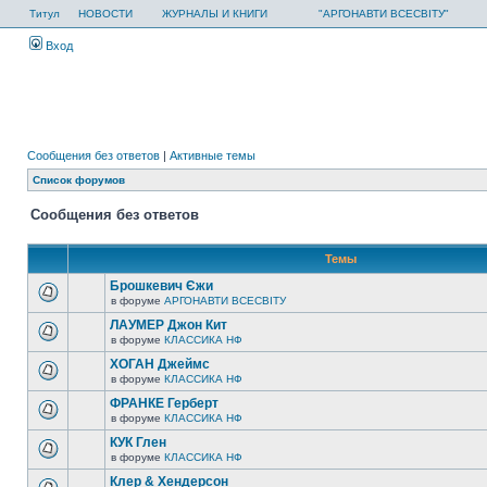
Титул
НОВОСТИ
ЖУРНАЛЫ И КНИГИ
"АРГОНАВТИ ВСЕСВІТУ"
Вход
Сообщения без ответов
|
Активные темы
Список форумов
Сообщения без ответов
Темы
Брошкевич Єжи
в форуме
АРГОНАВТИ ВСЕСВIТУ
ЛАУМЕР Джон Кит
в форуме
КЛАССИКА НФ
ХОГАН Джеймс
в форуме
КЛАССИКА НФ
ФРАНКЕ Герберт
в форуме
КЛАССИКА НФ
КУК Глен
в форуме
КЛАССИКА НФ
Клер & Хендерсон