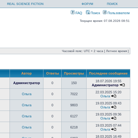
REAL SCIENCE FICTION
ФОРУМ
ПОИСК
FAQ
Поиск
Пользователи
Текущее время: 07.08.2026 08:51
Часовой пояс: UTC + 2 часа [ Летнее время ]
Автор
Ответы
Просмотры
Последнее сообщение
18.07.2026 19:55
Администратор
0
150
Администратор
22.03.2025 15:20
Ольга
0
7022
Ольга
19.03.2025 09:43
Ольга
0
9803
Ольга
19.03.2025 09:36
Ольга
0
6127
Ольга
19.03.2025 07:44
Ольга
0
6218
Ольга
18.03.2025 16:49