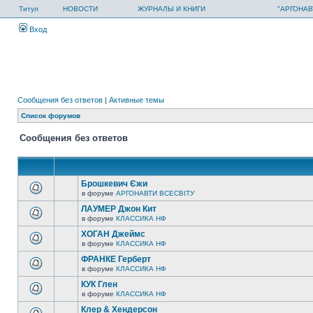
Титул
НОВОСТИ
ЖУРНАЛЫ И КНИГИ
"АРГОНАВ
Вход
Сообщения без ответов
|
Активные темы
Список форумов
Сообщения без ответов
Брошкевич Єжи
в форуме
АРГОНАВТИ ВСЕСВIТУ
ЛАУМЕР Джон Кит
в форуме
КЛАССИКА НФ
ХОГАН Джеймс
в форуме
КЛАССИКА НФ
ФРАНКЕ Герберт
в форуме
КЛАССИКА НФ
КУК Глен
в форуме
КЛАССИКА НФ
Клер & Хендерсон