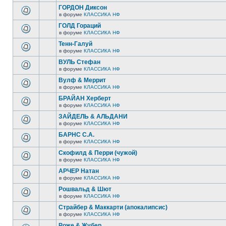
ГОРДОН Диксон
в форуме
КЛАССИКА НФ
ГОЛД Гораций
в форуме
КЛАССИКА НФ
Тенн-Галуй
в форуме
КЛАССИКА НФ
ВУЛЬ Стефан
в форуме
КЛАССИКА НФ
Вулф & Меррит
в форуме
КЛАССИКА НФ
БРАЙАН Херберт
в форуме
КЛАССИКА НФ
ЗАЙДЕЛЬ & АЛЬДАНИ
в форуме
КЛАССИКА НФ
БАРНС С.А.
в форуме
КЛАССИКА НФ
Скофилд & Перри (чужой)
в форуме
КЛАССИКА НФ
АРЧЕР Натан
в форуме
КЛАССИКА НФ
Рошвальд & Шют
в форуме
КЛАССИКА НФ
Страйбер & Маккарти (апокалипсис)
в форуме
КЛАССИКА НФ
Роже & Жубер