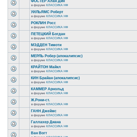
ФОСТЕР Алан Дин
в форуме
КЛАССИКА НФ
УИЛЬЯМС Роберт
в форуме
КЛАССИКА НФ
РОКЛИН Росс
в форуме
КЛАССИКА НФ
ПЕТЕЦКИЙ Богдан
в форуме
КЛАССИКА НФ
МЭДДЕН Тимоти
в форуме
КЛАССИКА НФ
МЕРЛЬ Робер (апокалипсис)
в форуме
КЛАССИКА НФ
КРАЙТОН Майкл
в форуме
КЛАССИКА НФ
КИН Брайан (апокалипсис)
в форуме
КЛАССИКА НФ
КАММЕР Арнольд
в форуме
КЛАССИКА НФ
Ж.Рони-ст.
в форуме
КЛАССИКА НФ
ГАНН Джеймс
в форуме
КЛАССИКА НФ
Галлахер Диана
в форуме
КЛАССИКА НФ
Ван Вогт