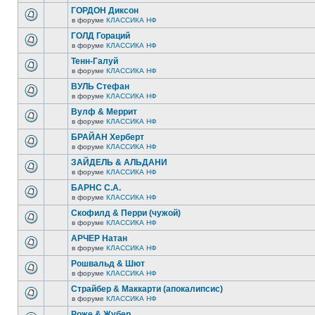
ГОРДОН Диксон
в форуме
КЛАССИКА НФ
ГОЛД Гораций
в форуме
КЛАССИКА НФ
Тенн-Галуй
в форуме
КЛАССИКА НФ
ВУЛЬ Стефан
в форуме
КЛАССИКА НФ
Вулф & Меррит
в форуме
КЛАССИКА НФ
БРАЙАН Херберт
в форуме
КЛАССИКА НФ
ЗАЙДЕЛЬ & АЛЬДАНИ
в форуме
КЛАССИКА НФ
БАРНС С.А.
в форуме
КЛАССИКА НФ
Скофилд & Перри (чужой)
в форуме
КЛАССИКА НФ
АРЧЕР Натан
в форуме
КЛАССИКА НФ
Рошвальд & Шют
в форуме
КЛАССИКА НФ
Страйбер & Маккарти (апокалипсис)
в форуме
КЛАССИКА НФ
Роже & Жубер