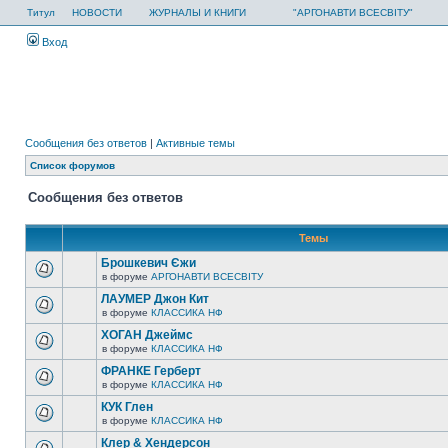
Титул
НОВОСТИ
ЖУРНАЛЫ И КНИГИ
"АРГОНАВТИ ВСЕСВІТУ"
Вход
Сообщения без ответов
|
Активные темы
Список форумов
Сообщения без ответов
Темы
Брошкевич Єжи
в форуме
АРГОНАВТИ ВСЕСВIТУ
ЛАУМЕР Джон Кит
в форуме
КЛАССИКА НФ
ХОГАН Джеймс
в форуме
КЛАССИКА НФ
ФРАНКЕ Герберт
в форуме
КЛАССИКА НФ
КУК Глен
в форуме
КЛАССИКА НФ
Клер & Хендерсон