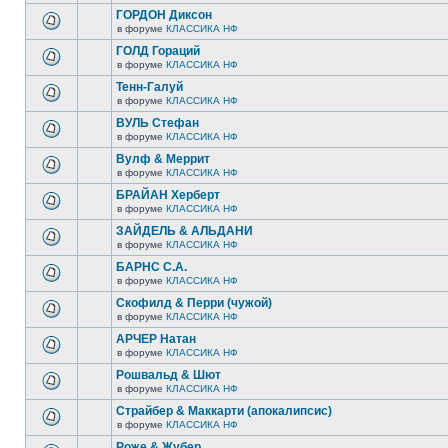
ГОРДОН Диксон
в форуме
КЛАССИКА НФ
ГОЛД Гораций
в форуме
КЛАССИКА НФ
Тенн-Галуй
в форуме
КЛАССИКА НФ
ВУЛЬ Стефан
в форуме
КЛАССИКА НФ
Вулф & Меррит
в форуме
КЛАССИКА НФ
БРАЙАН Херберт
в форуме
КЛАССИКА НФ
ЗАЙДЕЛЬ & АЛЬДАНИ
в форуме
КЛАССИКА НФ
БАРНС С.А.
в форуме
КЛАССИКА НФ
Скофилд & Перри (чужой)
в форуме
КЛАССИКА НФ
АРЧЕР Натан
в форуме
КЛАССИКА НФ
Рошвальд & Шют
в форуме
КЛАССИКА НФ
Страйбер & Маккарти (апокалипсис)
в форуме
КЛАССИКА НФ
Роже & Жубер