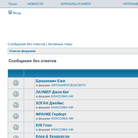
Титул
НОВОСТИ
ЖУРНАЛЫ И КНИГИ
"АРГОНАВ
Вход
Сообщения без ответов
|
Активные темы
Список форумов
Сообщения без ответов
Брошкевич Єжи
в форуме
АРГОНАВТИ ВСЕСВIТУ
ЛАУМЕР Джон Кит
в форуме
КЛАССИКА НФ
ХОГАН Джеймс
в форуме
КЛАССИКА НФ
ФРАНКЕ Герберт
в форуме
КЛАССИКА НФ
КУК Глен
в форуме
КЛАССИКА НФ
Клер & Хендерсон