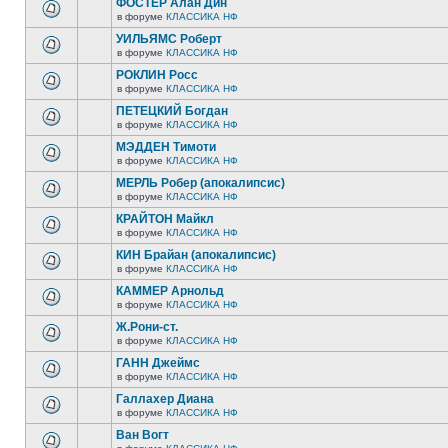
ФОСТЕР Алан Дин
в форуме
КЛАССИКА НФ
УИЛЬЯМС Роберт
в форуме
КЛАССИКА НФ
РОКЛИН Росс
в форуме
КЛАССИКА НФ
ПЕТЕЦКИЙ Богдан
в форуме
КЛАССИКА НФ
МЭДДЕН Тимоти
в форуме
КЛАССИКА НФ
МЕРЛЬ Робер (апокалипсис)
в форуме
КЛАССИКА НФ
КРАЙТОН Майкл
в форуме
КЛАССИКА НФ
КИН Брайан (апокалипсис)
в форуме
КЛАССИКА НФ
КАММЕР Арнольд
в форуме
КЛАССИКА НФ
Ж.Рони-ст.
в форуме
КЛАССИКА НФ
ГАНН Джеймс
в форуме
КЛАССИКА НФ
Галлахер Диана
в форуме
КЛАССИКА НФ
Ван Вогт