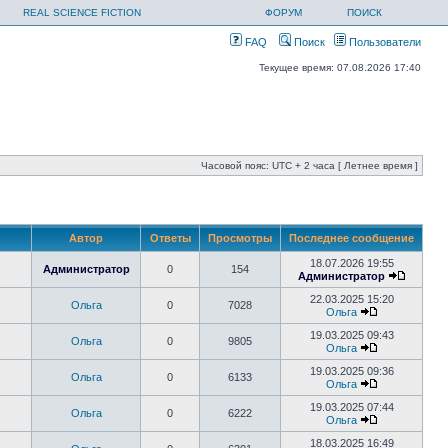
REAL SCIENCE FICTION
ФОРУМ
ПОИСК
FAQ
Поиск
Пользователи
Текущее время: 07.08.2026 17:40
Часовой пояс: UTC + 2 часа [ Летнее время ]
Автор
Ответы
Просмотры
Последнее сообщение
18.07.2026 19:55
Администратор
0
154
Администратор
22.03.2025 15:20
Ольга
0
7028
Ольга
19.03.2025 09:43
Ольга
0
9805
Ольга
19.03.2025 09:36
Ольга
0
6133
Ольга
19.03.2025 07:44
Ольга
0
6222
Ольга
18.03.2025 16:49