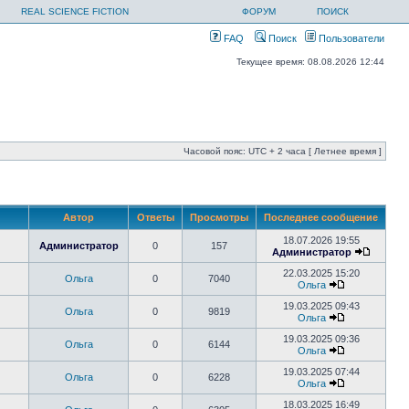
REAL SCIENCE FICTION
ФОРУМ
ПОИСК
FAQ
Поиск
Пользователи
Текущее время: 08.08.2026 12:44
Часовой пояс: UTC + 2 часа [ Летнее время ]
Автор
Ответы
Просмотры
Последнее сообщение
18.07.2026 19:55
Администратор
0
157
Администратор
22.03.2025 15:20
Ольга
0
7040
Ольга
19.03.2025 09:43
Ольга
0
9819
Ольга
19.03.2025 09:36
Ольга
0
6144
Ольга
19.03.2025 07:44
Ольга
0
6228
Ольга
18.03.2025 16:49