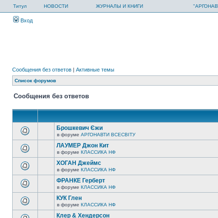
Титул
НОВОСТИ
ЖУРНАЛЫ И КНИГИ
"АРГОНАВ
Вход
Сообщения без ответов
|
Активные темы
Список форумов
Сообщения без ответов
Брошкевич Єжи
в форуме
АРГОНАВТИ ВСЕСВIТУ
ЛАУМЕР Джон Кит
в форуме
КЛАССИКА НФ
ХОГАН Джеймс
в форуме
КЛАССИКА НФ
ФРАНКЕ Герберт
в форуме
КЛАССИКА НФ
КУК Глен
в форуме
КЛАССИКА НФ
Клер & Хендерсон