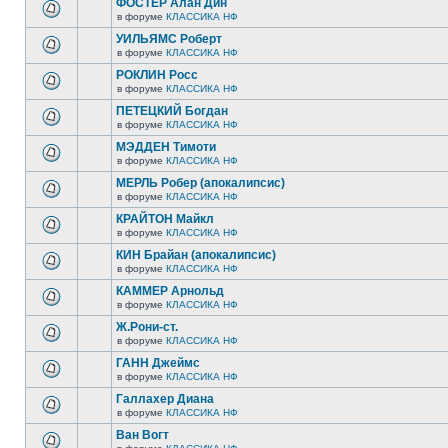
ФОСТЕР Алан Дин
в форуме
КЛАССИКА НФ
УИЛЬЯМС Роберт
в форуме
КЛАССИКА НФ
РОКЛИН Росс
в форуме
КЛАССИКА НФ
ПЕТЕЦКИЙ Богдан
в форуме
КЛАССИКА НФ
МЭДДЕН Тимоти
в форуме
КЛАССИКА НФ
МЕРЛЬ Робер (апокалипсис)
в форуме
КЛАССИКА НФ
КРАЙТОН Майкл
в форуме
КЛАССИКА НФ
КИН Брайан (апокалипсис)
в форуме
КЛАССИКА НФ
КАММЕР Арнольд
в форуме
КЛАССИКА НФ
Ж.Рони-ст.
в форуме
КЛАССИКА НФ
ГАНН Джеймс
в форуме
КЛАССИКА НФ
Галлахер Диана
в форуме
КЛАССИКА НФ
Ван Вогт