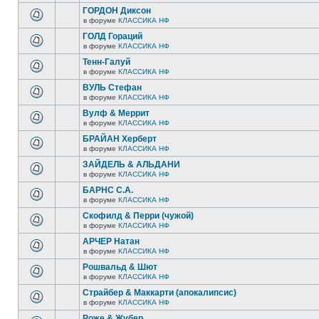
ГОРДОН Диксон
в форуме
КЛАССИКА НФ
ГОЛД Гораций
в форуме
КЛАССИКА НФ
Тенн-Галуй
в форуме
КЛАССИКА НФ
ВУЛЬ Стефан
в форуме
КЛАССИКА НФ
Вулф & Меррит
в форуме
КЛАССИКА НФ
БРАЙАН Херберт
в форуме
КЛАССИКА НФ
ЗАЙДЕЛЬ & АЛЬДАНИ
в форуме
КЛАССИКА НФ
БАРНС С.А.
в форуме
КЛАССИКА НФ
Скофилд & Перри (чужой)
в форуме
КЛАССИКА НФ
АРЧЕР Натан
в форуме
КЛАССИКА НФ
Рошвальд & Шют
в форуме
КЛАССИКА НФ
Страйбер & Маккарти (апокалипсис)
в форуме
КЛАССИКА НФ
Роже & Жубер