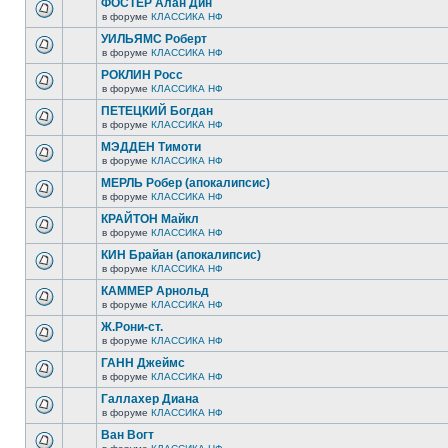
ФОСТЕР Алан Дин
в форуме
КЛАССИКА НФ
УИЛЬЯМС Роберт
в форуме
КЛАССИКА НФ
РОКЛИН Росс
в форуме
КЛАССИКА НФ
ПЕТЕЦКИЙ Богдан
в форуме
КЛАССИКА НФ
МЭДДЕН Тимоти
в форуме
КЛАССИКА НФ
МЕРЛЬ Робер (апокалипсис)
в форуме
КЛАССИКА НФ
КРАЙТОН Майкл
в форуме
КЛАССИКА НФ
КИН Брайан (апокалипсис)
в форуме
КЛАССИКА НФ
КАММЕР Арнольд
в форуме
КЛАССИКА НФ
Ж.Рони-ст.
в форуме
КЛАССИКА НФ
ГАНН Джеймс
в форуме
КЛАССИКА НФ
Галлахер Диана
в форуме
КЛАССИКА НФ
Ван Вогт