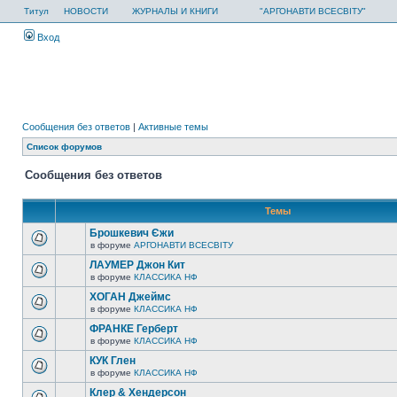
Титул
НОВОСТИ
ЖУРНАЛЫ И КНИГИ
"АРГОНАВТИ ВСЕСВІТУ"
Вход
Сообщения без ответов
|
Активные темы
Список форумов
Сообщения без ответов
Темы
Брошкевич Єжи
в форуме
АРГОНАВТИ ВСЕСВIТУ
ЛАУМЕР Джон Кит
в форуме
КЛАССИКА НФ
ХОГАН Джеймс
в форуме
КЛАССИКА НФ
ФРАНКЕ Герберт
в форуме
КЛАССИКА НФ
КУК Глен
в форуме
КЛАССИКА НФ
Клер & Хендерсон