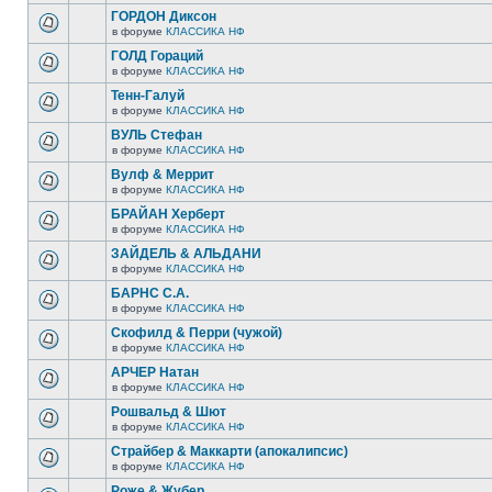
ГОРДОН Диксон
в форуме
КЛАССИКА НФ
ГОЛД Гораций
в форуме
КЛАССИКА НФ
Тенн-Галуй
в форуме
КЛАССИКА НФ
ВУЛЬ Стефан
в форуме
КЛАССИКА НФ
Вулф & Меррит
в форуме
КЛАССИКА НФ
БРАЙАН Херберт
в форуме
КЛАССИКА НФ
ЗАЙДЕЛЬ & АЛЬДАНИ
в форуме
КЛАССИКА НФ
БАРНС С.А.
в форуме
КЛАССИКА НФ
Скофилд & Перри (чужой)
в форуме
КЛАССИКА НФ
АРЧЕР Натан
в форуме
КЛАССИКА НФ
Рошвальд & Шют
в форуме
КЛАССИКА НФ
Страйбер & Маккарти (апокалипсис)
в форуме
КЛАССИКА НФ
Роже & Жубер