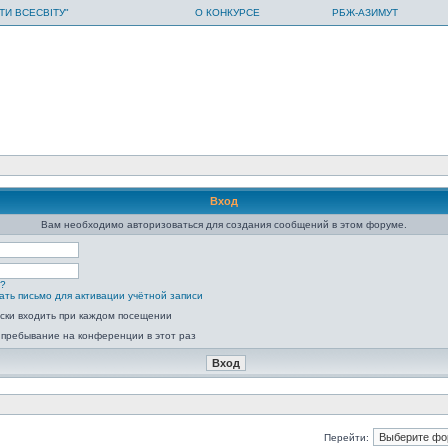
ТИ ВСЕСВІТУ"
О КОНКУРСЕ
РБЖ-АЗИМУТ
Вход
Вам необходимо авторизоваться для создания сообщений в этом форуме.
ь?
ать письмо для активации учётной записи
ски входить при каждом посещении
 пребывание на конференции в этот раз
Перейти: