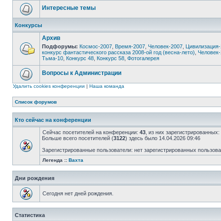
Интересные темы
Конкурсы
Архив
Подфорумы:
Космос-2007
,
Время-2007
,
Человек-2007
,
Цивилизация-
конкурс фантастического рассказа 2008-ой год (весна-лето)
,
Человек-
Тьма-10
,
Конкурс 48
,
Конкурс 58
,
Фотогалерея
Вопросы к Администрации
Удалить cookies конференции
|
Наша команда
Список форумов
Кто сейчас на конференции
Сейчас посетителей на конференции:
43
, из них зарегистрированных:
Больше всего посетителей (
3122
) здесь было 14.04.2026 09:46
Зарегистрированные пользователи: нет зарегистрированных пользов
Легенда ::
Вахта
Дни рождения
Сегодня нет дней рождения.
Статистика