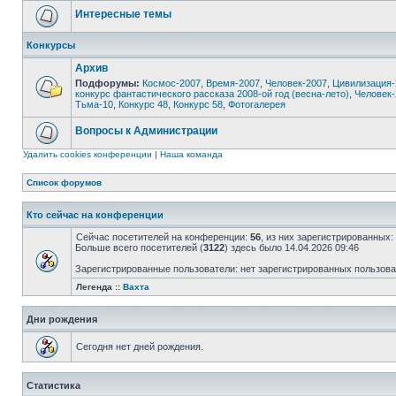
Интересные темы
Конкурсы
Архив
Подфорумы:
Космос-2007
,
Время-2007
,
Человек-2007
,
Цивилизация-
конкурс фантастического рассказа 2008-ой год (весна-лето)
,
Человек-
Тьма-10
,
Конкурс 48
,
Конкурс 58
,
Фотогалерея
Вопросы к Администрации
Удалить cookies конференции
|
Наша команда
Список форумов
Кто сейчас на конференции
Сейчас посетителей на конференции:
56
, из них зарегистрированных:
Больше всего посетителей (
3122
) здесь было 14.04.2026 09:46
Зарегистрированные пользователи: нет зарегистрированных пользов
Легенда ::
Вахта
Дни рождения
Сегодня нет дней рождения.
Статистика