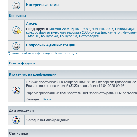
Интересные темы
Конкурсы
Архив
Подфорумы:
Космос-2007
,
Время-2007
,
Человек-2007
,
Цивилизация-
конкурс фантастического рассказа 2008-ой год (весна-лето)
,
Человек-
Тьма-10
,
Конкурс 48
,
Конкурс 58
,
Фотогалерея
Вопросы к Администрации
Удалить cookies конференции
|
Наша команда
Список форумов
Кто сейчас на конференции
Сейчас посетителей на конференции:
38
, из них зарегистрированных:
Больше всего посетителей (
3122
) здесь было 14.04.2026 09:46
Зарегистрированные пользователи: нет зарегистрированных пользов
Легенда ::
Вахта
Дни рождения
Сегодня нет дней рождения.
Статистика