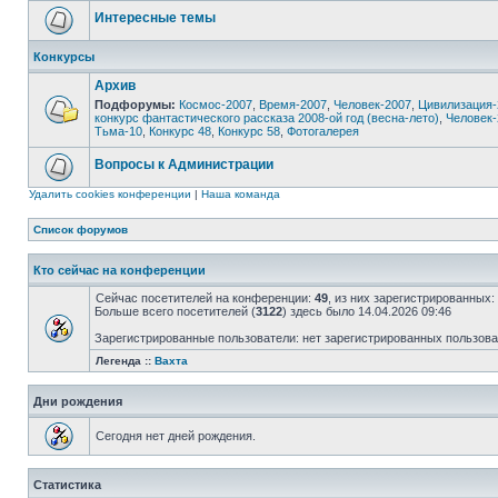
Интересные темы
Конкурсы
Архив
Подфорумы:
Космос-2007
,
Время-2007
,
Человек-2007
,
Цивилизация-
конкурс фантастического рассказа 2008-ой год (весна-лето)
,
Человек-
Тьма-10
,
Конкурс 48
,
Конкурс 58
,
Фотогалерея
Вопросы к Администрации
Удалить cookies конференции
|
Наша команда
Список форумов
Кто сейчас на конференции
Сейчас посетителей на конференции:
49
, из них зарегистрированных:
Больше всего посетителей (
3122
) здесь было 14.04.2026 09:46
Зарегистрированные пользователи: нет зарегистрированных пользов
Легенда ::
Вахта
Дни рождения
Сегодня нет дней рождения.
Статистика