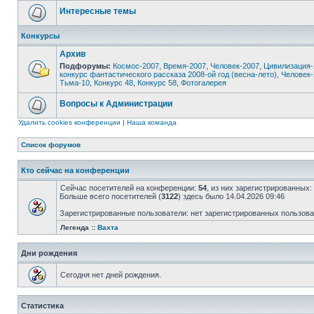
Интересные темы
Конкурсы
Архив
Подфорумы:
Космос-2007
,
Время-2007
,
Человек-2007
,
Цивилизация-
конкурс фантастического рассказа 2008-ой год (весна-лето)
,
Человек-
Тьма-10
,
Конкурс 48
,
Конкурс 58
,
Фотогалерея
Вопросы к Администрации
Удалить cookies конференции
|
Наша команда
Список форумов
Кто сейчас на конференции
Сейчас посетителей на конференции:
54
, из них зарегистрированных:
Больше всего посетителей (
3122
) здесь было 14.04.2026 09:46
Зарегистрированные пользователи: нет зарегистрированных пользов
Легенда ::
Вахта
Дни рождения
Сегодня нет дней рождения.
Статистика