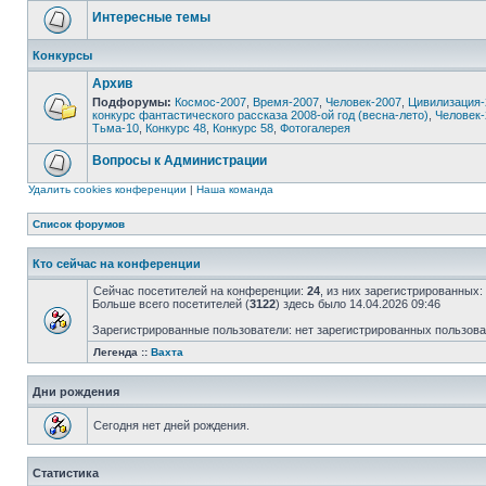
Интересные темы
Конкурсы
Архив
Подфорумы:
Космос-2007
,
Время-2007
,
Человек-2007
,
Цивилизация-
конкурс фантастического рассказа 2008-ой год (весна-лето)
,
Человек-
Тьма-10
,
Конкурс 48
,
Конкурс 58
,
Фотогалерея
Вопросы к Администрации
Удалить cookies конференции
|
Наша команда
Список форумов
Кто сейчас на конференции
Сейчас посетителей на конференции:
24
, из них зарегистрированных:
Больше всего посетителей (
3122
) здесь было 14.04.2026 09:46
Зарегистрированные пользователи: нет зарегистрированных пользов
Легенда ::
Вахта
Дни рождения
Сегодня нет дней рождения.
Статистика