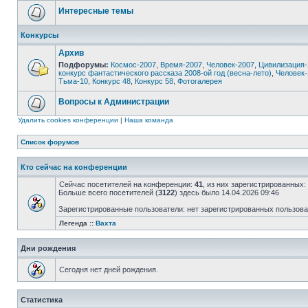
Интересные темы
Конкурсы
Архив
Подфорумы:
Космос-2007
,
Время-2007
,
Человек-2007
,
Цивилизация-
конкурс фантастического рассказа 2008-ой год (весна-лето)
,
Человек-
Тьма-10
,
Конкурс 48
,
Конкурс 58
,
Фотогалерея
Вопросы к Администрации
Удалить cookies конференции
|
Наша команда
Список форумов
Кто сейчас на конференции
Сейчас посетителей на конференции:
41
, из них зарегистрированных:
Больше всего посетителей (
3122
) здесь было 14.04.2026 09:46
Зарегистрированные пользователи: нет зарегистрированных пользов
Легенда ::
Вахта
Дни рождения
Сегодня нет дней рождения.
Статистика