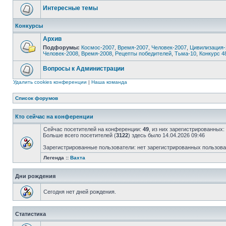
Интересные темы
Конкурсы
Архив
Подфорумы:
Космос-2007
,
Время-2007
,
Человек-2007
,
Цивилизация-
Человек-2008
,
Время-2008
,
Рецепты победителей
,
Тьма-10
,
Конкурс 4
Вопросы к Администрации
Удалить cookies конференции
|
Наша команда
Список форумов
Кто сейчас на конференции
Сейчас посетителей на конференции:
49
, из них зарегистрированных:
Больше всего посетителей (
3122
) здесь было 14.04.2026 09:46
Зарегистрированные пользователи: нет зарегистрированных пользов
Легенда ::
Вахта
Дни рождения
Сегодня нет дней рождения.
Статистика