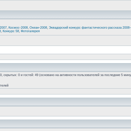
2007
,
Космос-2008
,
Океан-2008
,
Эквадорский конкурс фантастического рассказа 2008-о
8
,
Конкурс 58
,
Фотогалерея
 0, скрытых: 0 и гостей: 49 (основано на активности пользователей за последние 5 мину
ателей