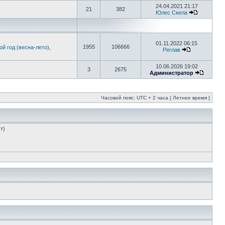
24.04.2021 21:17
21
382
Юлес Скела
01.11.2022 06:15
1955
106666
й год (весна-лето)
,
Реглав
10.06.2026 19:02
3
2675
Администратор
Часовой пояс: UTC + 2 часа [ Летнее время ]
т)