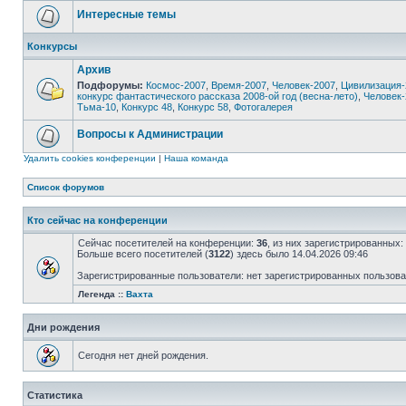
Интересные темы
Конкурсы
Архив
Подфорумы:
Космос-2007
,
Время-2007
,
Человек-2007
,
Цивилизация-
конкурс фантастического рассказа 2008-ой год (весна-лето)
,
Человек-
Тьма-10
,
Конкурс 48
,
Конкурс 58
,
Фотогалерея
Вопросы к Администрации
Удалить cookies конференции
|
Наша команда
Список форумов
Кто сейчас на конференции
Сейчас посетителей на конференции:
36
, из них зарегистрированных:
Больше всего посетителей (
3122
) здесь было 14.04.2026 09:46
Зарегистрированные пользователи: нет зарегистрированных пользов
Легенда ::
Вахта
Дни рождения
Сегодня нет дней рождения.
Статистика